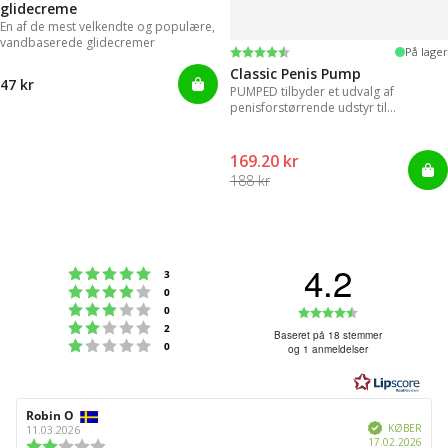
glidecreme
En af de mest velkendte og populære,
vandbaserede glidecremer
Vurdering:
4.3 ud af 5 stjerner
På lager
Classic Penis Pump
47 kr
PUMPED tilbyder et udvalg af
penisforstørrende udstyr til
øjeblikkelige resultater.
169.20 kr
188 kr
4.2
Vurdering:5 ud af 5 stjerner
stemmer
3
Vurdering:4 ud af 5 stjerner
stemmer
0
Vurdering:3 ud af 5 stjerner
Vurdering:4
stemmer
0
Vurdering:2 ud af 5 stjerner
stemmer
2
ud
Baseret på 18 stemmer
Vurdering:1 ud af 5 stjerner
stemmer
0
og 1 anmeldelser
af
5
stjerner
Forfatter
Robin O
Bedømmelsesdato:
Verificeret
af
KØBER
11.03.2026
Købs
17.02.2026
bedømmelsen:
Vurdering: