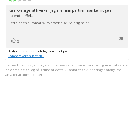
2.0
ud
Kan ikke sige, at hverken jeg eller min partner mærker nogen
Tekst
af
kølende effekt.
til
5
stjerner
Dette er en automatisk oversættelse. Se originalen.
bedømmelsen:
stemme(r)
Stem
0
op
Bedømmelse oprindeligt oprettet på
Kondomvarehuset NO
Bemærk venligst, at nogle kunder vælger at give en vurdering uden at skrive
en anmeldelse, og på grund af dette vil antallet af vurderinger afvige fra
antallet af anmeldelser.