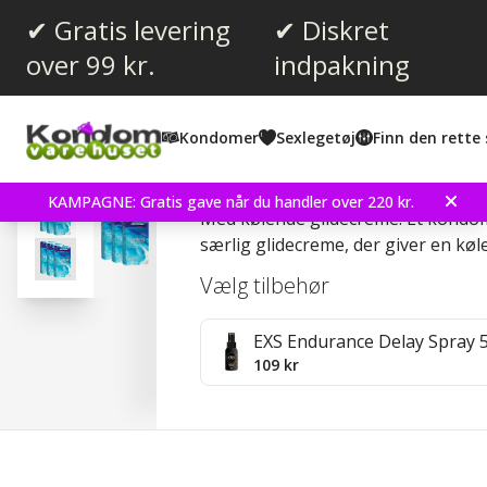
✔ Gratis levering
✔ Diskret
over 99 kr.
indpakning
Gennemsnitlig vurdering:
4.2
(
stemmer:
18
)
Kondomer
Sexlegetøj
Finn den rette 
Anmeldelser (
1
)
Pasante Cooling Sensati
KAMPAGNE: Gratis gave når du handler over 220 kr.
Med kølende glidecreme. Et kondom
særlig glidecreme, der giver en kø
Vælg tilbehør
EXS Endurance Delay Spray 
109 kr