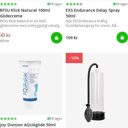
Vurdering:
4.4 ud af 5 stjerner
Vurdering:
4.2 ud af 5 stjerner
På lager
På lager
RFSU Klick Natural 100ml
EXS Endurance Delay Spray
Glidecreme
50ml
RFSU Klick Natural er en mild
Nye EXS Endurance kraftig
glidecreme med omhyggeligt udvalgte
forsinkelsesspray for menn. Nå
ingredienser, der kan levere
trenger ikke menn lenger styre med
43 kr
langvarige glidende bevægelser.
upraktiske og klissete geleer.
109 kr
69 kr
-10%
Vurdering:
4.2 ud af 5 stjerner
På lager
Joy Division AQUAglide 50ml