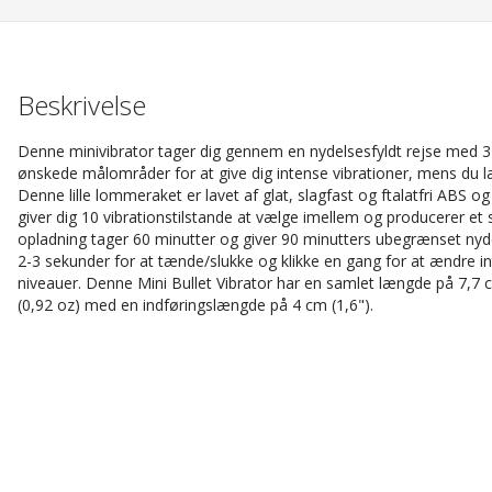
Beskrivelse
Denne minivibrator tager dig gennem en nydelsesfyldt rejse med 3 enk
ønskede målområder for at give dig intense vibrationer, mens du læ
Denne lille lommeraket er lavet af glat, slagfast og ftalatfri ABS 
giver dig 10 vibrationstilstande at vælge imellem og producerer et s
opladning tager 60 minutter og giver 90 minutters ubegrænset nydel
2-3 sekunder for at tænde/slukke og klikke en gang for at ændre i
niveauer. Denne Mini Bullet Vibrator har en samlet længde på 7,7 c
(0,92 oz) med en indføringslængde på 4 cm (1,6").