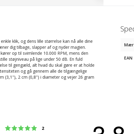
Spec
le klik, og dens lille størrelse kan nå alle dine
Mær
ner dig tilbage, slapper af og nyder magien.
og kører op til svimlende 10.000 RPM, mens den
EAN
tille støjniveau på lige under 50 dB. En fuld
se til gengæld, alt hvad du skal gøre er at holde
ntensiteten og gå gennem alle de tilgængelige
m (3,1"), 2 cm (0,8") i diameter og vejer 26 gram
3.8
Vurdering:5 ud af 5 stjerner
stemmer
2