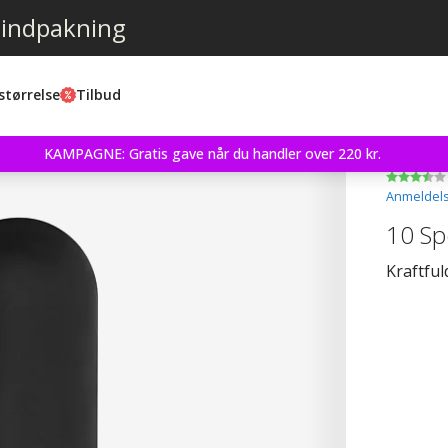
 indpakning
størrelse
Tilbud
KAMPAGNE: Gratis gave når du handler over 220 kr.
Anmeldels
10 Sp
Kraftful