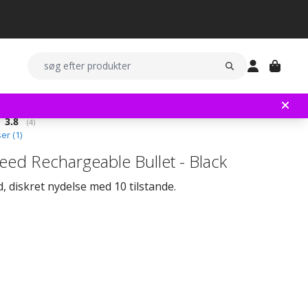
Gennemsnitlig vurdering:
3.8
(
stemmer:
4
)
er (
1
)
eed Rechargeable Bullet - Black
d, diskret nydelse med 10 tilstande.