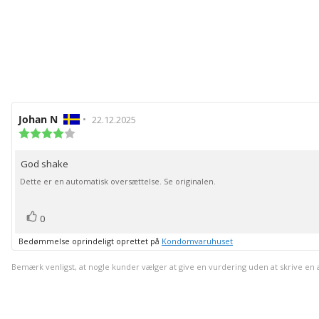
Forfatter
Johan N
•
Bedømmelsesdato:
22.12.2025
af
Vurdering:
4.0
bedømmelsen:
ud
God shake
Tekst
af
5
til
Dette er en automatisk oversættelse. Se originalen.
stjerner
bedømmelsen:
stemme(r)
Stem
0
op
Bedømmelse oprindeligt oprettet på
Kondomvaruhuset
Bemærk venligst, at nogle kunder vælger at give en vurdering uden at skrive en an