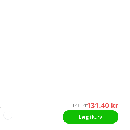
131.40 kr
146 kr
r
Læg i kurv