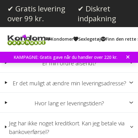
✔ Gratis levering
✔ Diskret
over 99 kr.
indpakning
Spørgsmål og Svar
Her finder du svarerne til de oftest stillede spørgsmål. Tjek
Kondomer
Sexlegetøj
Finn den rette 
venligst her, inden du kontakter os.
KAMPAGNE: Gratis gave når du handler over 220 kr.
Er min ordre afsendt?
Er det muligt at ændre min leveringsadresse?
Hvor lang er leveringstiden?
Jeg har ikke noget kreditkort. Kan jeg betale via
bankoverførsel?