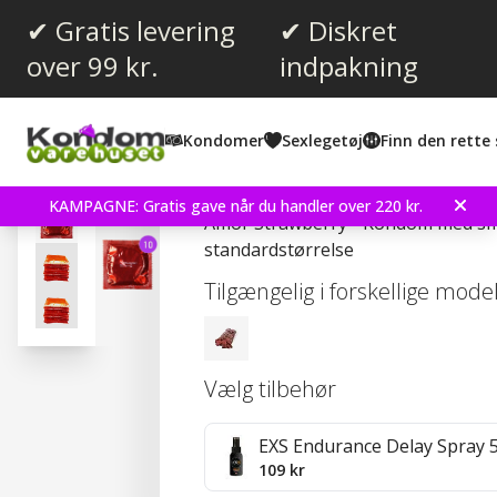
✔ Gratis levering
✔ Diskret
over 99 kr.
indpakning
Gennemsnitlig vurdering:
4.4
(
stemmer:
354
)
Kondomer
Sexlegetøj
Finn den rette 
Anmeldelser (
1
)
Amor Strawberry 10 stk
KAMPAGNE: Gratis gave når du handler over 220 kr.
Amor Strawberry - Kondom med sm
standardstørrelse
Tilgængelig i forskellige mode
Vælg tilbehør
EXS Endurance Delay Spray 
109 kr