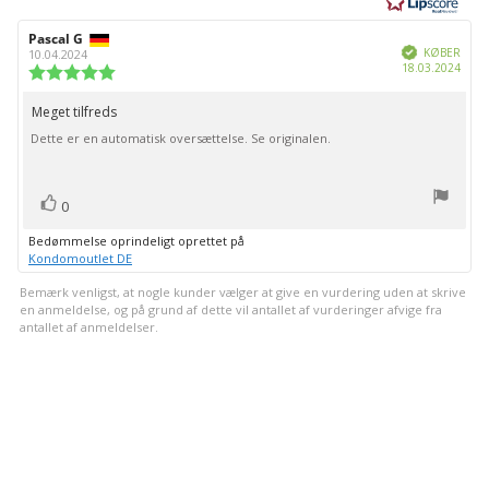
5
stjerner
Forfatter
Pascal G
Bedømmelsesdato:
Verificeret
af
KØBER
10.04.2024
Købs
18.03.2024
bedømmelsen:
Vurdering:
5.0
ud
Meget tilfreds
Tekst
af
Dette er en automatisk oversættelse. Se originalen.
til
5
stjerner
bedømmelsen:
stemme(r)
Stem
0
op
Bedømmelse oprindeligt oprettet på
Kondomoutlet DE
Bemærk venligst, at nogle kunder vælger at give en vurdering uden at skrive
en anmeldelse, og på grund af dette vil antallet af vurderinger afvige fra
antallet af anmeldelser.