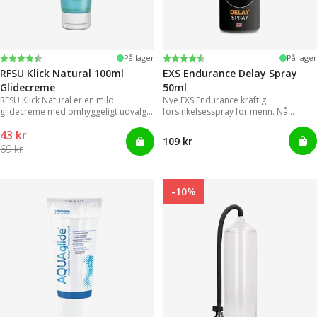
Vurdering:
4.4 ud af 5 stjerner
Vurdering:
4.2 ud af 5 stjerner
På lager
På lager
RFSU Klick Natural 100ml
EXS Endurance Delay Spray
Glidecreme
50ml
RFSU Klick Natural er en mild
Nye EXS Endurance kraftig
glidecreme med omhyggeligt udvalgte
forsinkelsesspray for menn. Nå
ingredienser, der kan levere
trenger ikke menn lenger styre med
43 kr
langvarige glidende bevægelser.
upraktiske og klissete geleer.
109 kr
69 kr
-10%