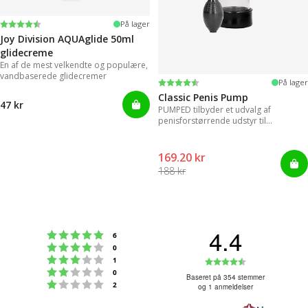
Vurdering:
4.2 ud af 5 stjerner
På lager
Joy Division AQUAglide 50ml
glidecreme
En af de mest velkendte og populære,
vandbaserede glidecremer
Vurdering:
4.3 ud af 5 stjerner
På lager
Classic Penis Pump
47 kr
PUMPED tilbyder et udvalg af
penisforstørrende udstyr til
øjeblikkelige resultater.
169.20 kr
188 kr
4.4
Vurdering:5 ud af 5 stjerner
stemmer
6
Vurdering:4 ud af 5 stjerner
stemmer
0
Vurdering:3 ud af 5 stjerner
Vurdering:4
stemmer
1
Vurdering:2 ud af 5 stjerner
stemmer
0
ud
Baseret på 354 stemmer
Vurdering:1 ud af 5 stjerner
stemmer
2
og 1 anmeldelser
af