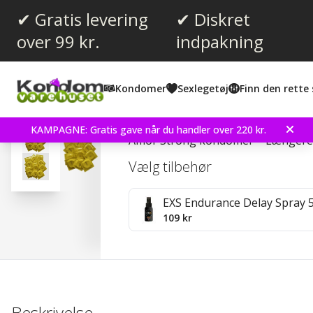
✔ Gratis levering
✔ Diskret
over 99 kr.
indpakning
Gennemsnitlig vurdering:
4.8
(
stemmer:
19
)
Kondomer
Sexlegetøj
Finn den rette 
Anmeldelser (
2
)
Amor Strong 100 stk Ko
KAMPAGNE: Gratis gave når du handler over 220 kr.
Amor Strong kondomer – Længere 
Vælg tilbehør
EXS Endurance Delay Spray 
109 kr
Beskrivelse