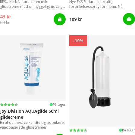
RFSU Klick Natural er en mild
Nye EXS Endurance kraftig
glidecreme med omhyggeligt udvalgte
forsinkelsesspray for menn. Nå
ingredienser, der kan levere
trenger ikke menn lenger styre med
43 kr
langvarige glidende bevægelser.
upraktiske og klissete geleer.
109 kr
69 kr
-10%
Vurdering:
4.2 ud af 5 stjerner
På lager
Joy Division AQUAglide 50ml
glidecreme
En af de mest velkendte og populære,
vandbaserede glidecremer
Vurdering:
4.2 ud af 5 stjerner
På lager