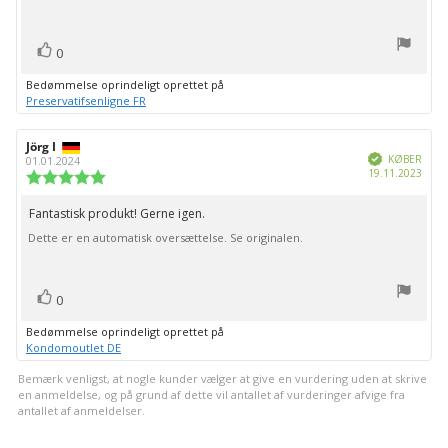
stjerner
bedømmelsen:
stemme(r)
Stem
0
op
Bedømmelse oprindeligt oprettet på
Preservatifsenligne FR
Forfatter
Jörg I
Bedømmelsesdato:
Verificeret
af
KØBER
01.01.2024
Købs
19.11.2023
bedømmelsen:
Vurdering:
5.0
ud
Fantastisk produkt! Gerne igen.
Tekst
af
Dette er en automatisk oversættelse. Se originalen.
til
5
stjerner
bedømmelsen:
stemme(r)
Stem
0
op
Bedømmelse oprindeligt oprettet på
Kondomoutlet DE
Bemærk venligst, at nogle kunder vælger at give en vurdering uden at skrive
en anmeldelse, og på grund af dette vil antallet af vurderinger afvige fra
antallet af anmeldelser.