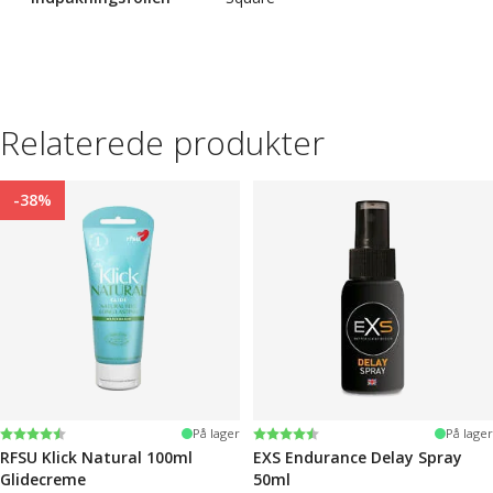
Relaterede produkter
-38%
Vurdering:
4.2 ud af 5 stjerner
Vurdering:
4.3 ud af 5 stjerner
På lager
På lager
RFSU Klick Natural 100ml
EXS Endurance Delay Spray
Glidecreme
50ml