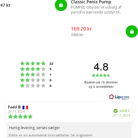
Classic Penis Pump
47 kr
PUMPED tilbyder et udvalg af
penisforstørrende udstyr til
øjeblikkelige resultater.
169.20 kr
188 kr
4.8
Vurdering:5 ud af 5 stjerner
stemmer
22
Vurdering:4 ud af 5 stjerner
stemmer
5
Vurdering:3 ud af 5 stjerner
Vurdering:4
stemmer
1
Vurdering:2 ud af 5 stjerner
stemmer
0
ud
Baseret på 19 stemmer
Vurdering:1 ud af 5 stjerner
stemmer
0
og 2 anmeldelser
af
5
stjerner
Forfatter
Fodil B
Bedømmelsesdato:
Verificeret
af
KØBER
28.11.2024
Købs
07.11.2024
bedømmelsen:
Vurdering:
5.0
ud
Hurtig levering, seriøs sælger
Tekst
af
Dette er en automatisk oversættelse. Se originalen.
til
5