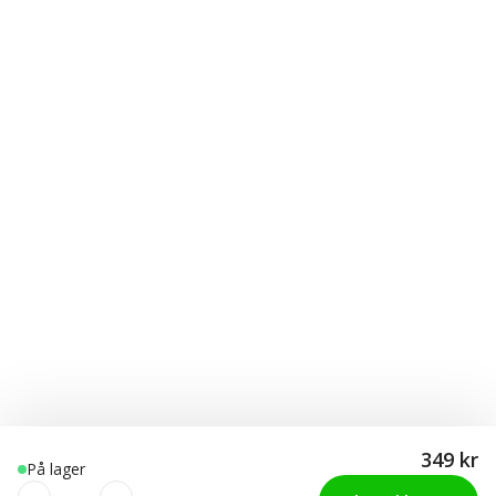
349 kr
På lager