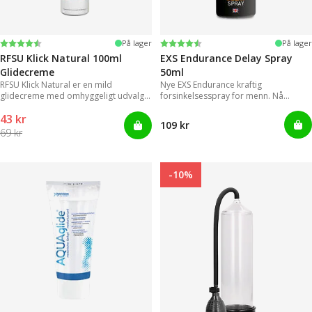
Vurdering:
4.4 ud af 5 stjerner
Vurdering:
4.2 ud af 5 stjerner
På lager
På lager
RFSU Klick Natural 100ml
EXS Endurance Delay Spray
Glidecreme
50ml
RFSU Klick Natural er en mild
Nye EXS Endurance kraftig
glidecreme med omhyggeligt udvalgte
forsinkelsesspray for menn. Nå
ingredienser, der kan levere
trenger ikke menn lenger styre med
43 kr
langvarige glidende bevægelser.
upraktiske og klissete geleer.
109 kr
69 kr
-10%