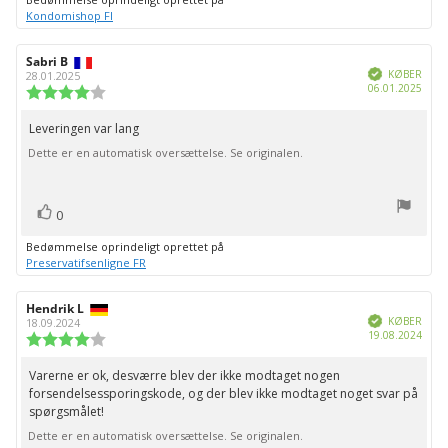
Kondomishop FI
Forfatter
Sabri B
Bedømmelsesdato:
Verificeret
af
KØBER
28.01.2025
Købs
06.01.2025
bedømmelsen:
Vurdering:
4.0
ud
Leveringen var lang
Tekst
af
Dette er en automatisk oversættelse. Se originalen.
til
5
stjerner
bedømmelsen:
stemme(r)
Stem
0
op
Bedømmelse oprindeligt oprettet på
Preservatifsenligne FR
Forfatter
Hendrik L
Bedømmelsesdato:
Verificeret
af
KØBER
18.09.2024
Købs
19.08.2024
bedømmelsen:
Vurdering:
4.0
ud
Varerne er ok, desværre blev der ikke modtaget nogen
Tekst
af
forsendelsessporingskode, og der blev ikke modtaget noget svar på
til
5
spørgsmålet!
stjerner
bedømmelsen:
Dette er en automatisk oversættelse. Se originalen.