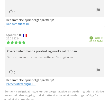
stemme(r)
Stem
0
op
Bedømmelse oprindeligt oprettet på
Kondomoutlet DE
Forfatter
Quentin B
Bedømmelsesdato:
Verificeret
af
KØBER
25.06.2024
Købs
07.05.2024
bedømmelsen:
Vurdering:
5.0
ud
Overensstemmende produkt og modtaget til tiden
Tekst
af
Dette er en automatisk oversættelse. Se originalen.
til
5
stjerner
bedømmelsen:
stemme(r)
Stem
0
op
Bedømmelse oprindeligt oprettet på
Preservatifsenligne FR
Bemærk venligst, at nogle kunder vælger at give en vurdering uden at skrive
en anmeldelse, og på grund af dette vil antallet af vurderinger afvige fra
antallet af anmeldelser.