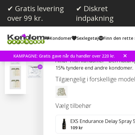
✔ Gratis levering
✔ Diskret
over 99 kr.
indpakning
Gennemsnitlig vurdering:
4.6
(
stemmer:
11
)
Kondomer
Sexlegetøj
Finn den rette 
Anmeldelser (
5
)
Amor Thin 24 stk Kondo
KAMPAGNE: Gratis gave når du handler over 220 kr.
Amor Thin kondomer - Den naturlig
15% tyndere end andre kondomer.
Tilgængelig i forskellige mode
Vælg tilbehør
EXS Endurance Delay Spray 
109 kr