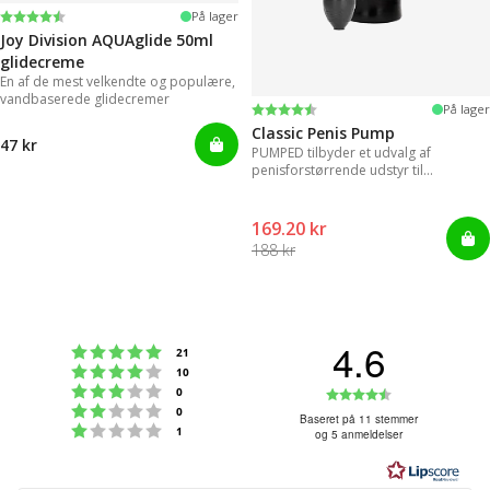
Vurdering:
4.2 ud af 5 stjerner
På lager
Joy Division AQUAglide 50ml
glidecreme
En af de mest velkendte og populære,
vandbaserede glidecremer
Vurdering:
4.3 ud af 5 stjerner
På lager
Classic Penis Pump
47 kr
PUMPED tilbyder et udvalg af
penisforstørrende udstyr til
øjeblikkelige resultater.
169.20 kr
188 kr
4.6
Vurdering:5 ud af 5 stjerner
stemmer
21
Vurdering:4 ud af 5 stjerner
stemmer
10
Vurdering:3 ud af 5 stjerner
Vurdering:4
stemmer
0
Vurdering:2 ud af 5 stjerner
stemmer
0
ud
Baseret på 11 stemmer
Vurdering:1 ud af 5 stjerner
stemmer
1
og 5 anmeldelser
af
5