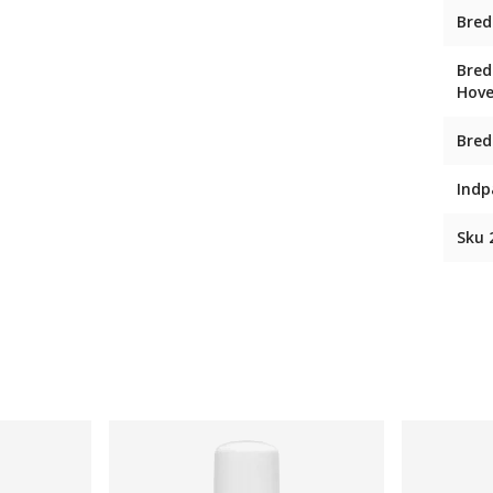
Bred
Bred
Hov
Bred
Indp
Sku 