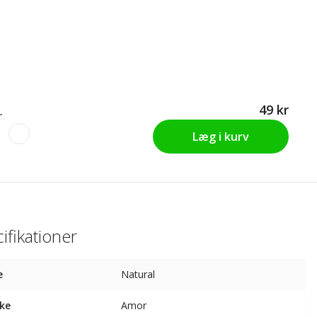
49 kr
r
Læg i kurv
ifikationer
e
Natural
ke
Amor