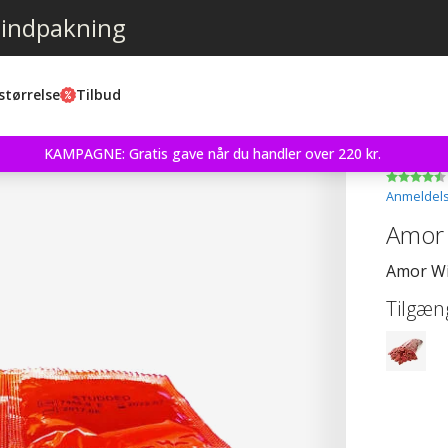
 indpakning
størrelse
Tilbud
KAMPAGNE: Gratis gave når du handler over 220 kr.
Anmeldels
Amor 
Amor Wil
Tilgæng