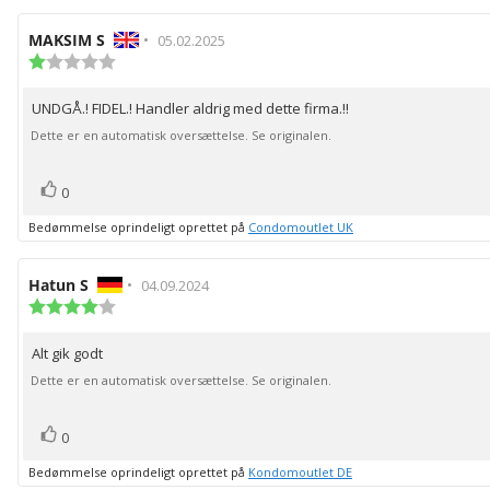
Forfatter
MAKSIM S
•
Bedømmelsesdato:
05.02.2025
af
Vurdering:
1.0
bedømmelsen:
ud
UNDGÅ.! FIDEL.! Handler aldrig med dette firma.!!
Tekst
af
5
til
Dette er en automatisk oversættelse. Se originalen.
stjerner
bedømmelsen:
stemme(r)
Stem
0
op
Bedømmelse oprindeligt oprettet på
Condomoutlet UK
Forfatter
Hatun S
•
Bedømmelsesdato:
04.09.2024
af
Vurdering:
4.0
bedømmelsen:
ud
Alt gik godt
Tekst
af
5
til
Dette er en automatisk oversættelse. Se originalen.
stjerner
bedømmelsen:
stemme(r)
Stem
0
op
Bedømmelse oprindeligt oprettet på
Kondomoutlet DE