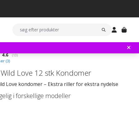
Gennemsnitlig vurdering:
4.6
(
stemmer:
13
)
er (
3
)
Wild Love 12 stk Kondomer
d Love kondomer – Ekstra riller for ekstra nydelse
elig i forskellige modeller