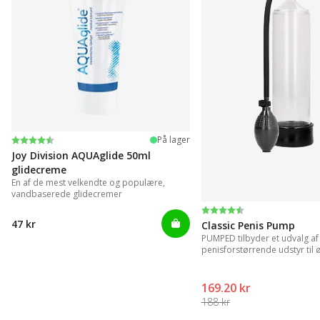
Vurdering:
4.2 ud af 5 stjerner
På lager
Joy Division AQUAglide 50ml
glidecreme
En af de mest velkendte og populære,
vandbaserede glidecremer
Vurdering:
4.3 ud af 5 stjerner
47 kr
Classic Penis Pump
PUMPED tilbyder et udvalg af
penisforstørrende udstyr til ø
resultater.
169.20 kr
188 kr