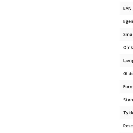
EAN
Egen
Sma
Omk
Læn
Glid
For
Stør
Tykk
Rese