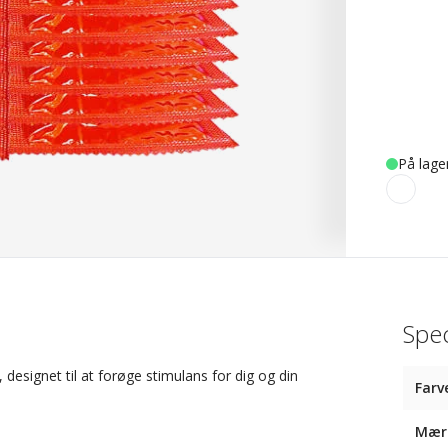
På lage
Spec
signet til at forøge stimulans for dig og din
Farv
Mær