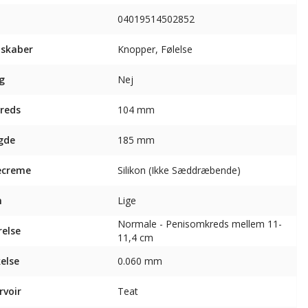
04019514502852
skaber
Knopper, Følelse
g
Nej
reds
104 mm
gde
185 mm
ecreme
Silikon (Ikke Sæddræbende)
m
Lige
Normale - Penisomkreds mellem 11-
relse
11,4 cm
else
0.060 mm
rvoir
Teat