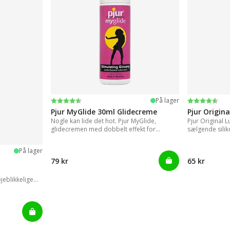
Vurdering:
4.2 ud af 5 stjerner
Vurdering:
4.2 ud af 5
På lager
Pjur MyGlide 30ml Glidecreme
Pjur Origin
Nogle kan lide det hot. Pjur MyGlide,
Pjur Original 
glidecremen med dobbelt effekt for
sælgende sili
kvinder!
På lager
79 kr
65 kr
jeblikkelige