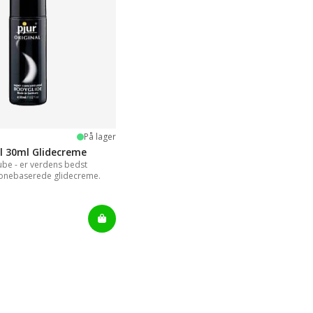
 stjerner
På lager
al 30ml Glidecreme
Lube - er verdens bedst
konebaserede glidecreme.