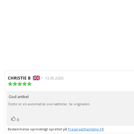
Forfatter
CHRISTIE B
•
Bedømmelsesdato:
13.05.2026
af
Vurdering:
5.0
bedømmelsen:
ud
God artikel
Tekst
af
5
til
Dette er en automatisk oversættelse. Se originalen.
stjerner
bedømmelsen:
stemme(r)
Stem
0
op
Bedømmelse oprindeligt oprettet på
Preservatifsenligne FR