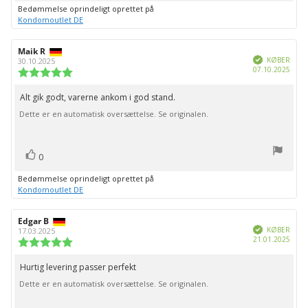
op
Bedømmelse oprindeligt oprettet på
Kondomoutlet DE
Forfatter
Maik R
Bedømmelsesdato:
Verificeret
af
KØBER
30.10.2025
Købs
07.10.2025
bedømmelsen:
Vurdering:
5.0
ud
Alt gik godt, varerne ankom i god stand.
Tekst
af
Dette er en automatisk oversættelse. Se originalen.
til
5
stjerner
bedømmelsen:
stemme(r)
Stem
0
op
Bedømmelse oprindeligt oprettet på
Kondomoutlet DE
Forfatter
Edgar B
Bedømmelsesdato:
Verificeret
af
KØBER
17.03.2025
Købs
21.01.2025
bedømmelsen:
Vurdering:
5.0
ud
Hurtig levering passer perfekt
Tekst
af
Dette er en automatisk oversættelse. Se originalen.
til
5
stjerner
bedømmelsen: