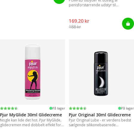
PUMPED tilbyder et udvalg af
penisforstørrende udstyr til
øjeblikkelige resultater.
169.20 kr
188 kr
Vurdering:
4.2 ud af 5 stjerner
Vurdering:
4.2 ud af 5 stjerner
På lager
På lager
Pjur MyGlide 30ml Glidecreme
Pjur Original 30ml Glidecreme
Nogle kan lide det hot. Pjur MyGlide,
Pjur Original Lube - er verdens bedst
glidecremen med dobbelt effekt for
sælgende silikonebaserede
kvinder!
glidecreme.