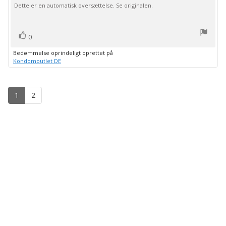
Dette er en automatisk oversættelse. Se originalen.
til
5
stjerner
bedømmelsen:
stemme(r)
Stem
0
op
Bedømmelse oprindeligt oprettet på
Kondomoutlet DE
1
2