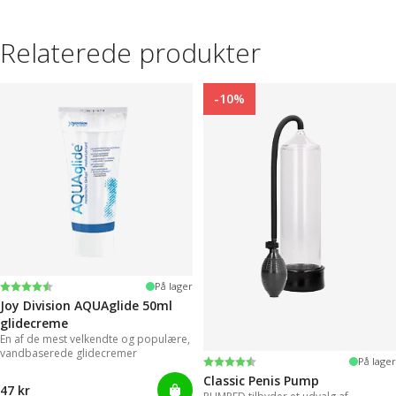
Relaterede produkter
-10%
Vurdering:
4.2 ud af 5 stjerner
På lager
Joy Division AQUAglide 50ml
glidecreme
En af de mest velkendte og populære,
vandbaserede glidecremer
Vurdering:
4.3 ud af 5 stjerner
På lager
Classic Penis Pump
47 kr