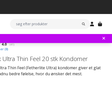
Gennemsnitlig vurdering:
4.0
(
stemmer:
41
)
er (
8
)
 Ultra Thin Feel 20 stk Kondomer
tra Thin Feel (Fetherlite Ultra) kondomer giver et glat
endnu bedre følelse, hvor du ønsker det mest.