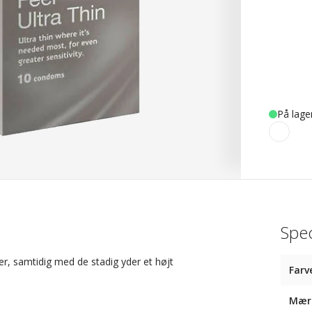
På lage
Spec
, samtidig med de stadig yder et højt
Farv
Mær