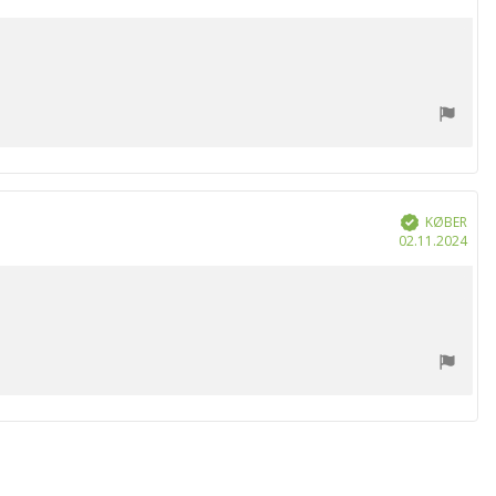
KØBER
Verificeret
Køb
02.11.2024