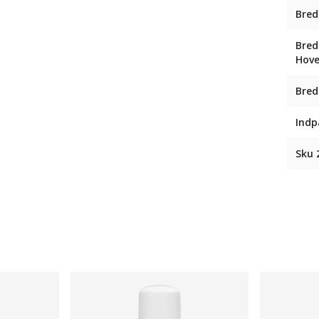
Bred
Bred
Hov
Bred
Indp
Sku 