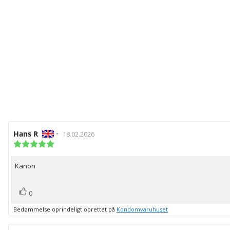
Forfatter
Hans R
•
Bedømmelsesdato:
18.02.2026
af
Vurdering:
5.0
bedømmelsen:
ud
Kanon
Tekst
af
5
til
stjerner
bedømmelsen:
stemme(r)
Stem
0
op
Bedømmelse oprindeligt oprettet på
Kondomvaruhuset