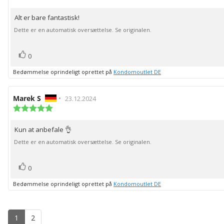
5.0
bedømmelsen:
ud
Alt er bare fantastisk!
Tekst
af
5
til
Dette er en automatisk oversættelse. Se originalen.
stjerner
bedømmelsen:
stemme(r)
Stem
0
op
Bedømmelse oprindeligt oprettet på
Kondomoutlet DE
Forfatter
Marek S
•
Bedømmelsesdato:
23.12.2024
af
Vurdering:
5.0
bedømmelsen:
ud
Kun at anbefale 👌
Tekst
af
5
til
Dette er en automatisk oversættelse. Se originalen.
stjerner
bedømmelsen:
stemme(r)
Stem
0
op
Bedømmelse oprindeligt oprettet på
Kondomoutlet DE
1
2