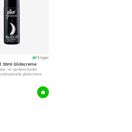
 stjerner
På lager
al 30ml Glidecreme
Lube - er verdens bedst
konebaserede glidecreme.