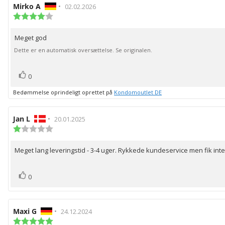
Forfatter
Mirko A
•
Bedømmelsesdato:
02.02.2026
af
Vurdering:
4.0
bedømmelsen:
ud
Meget god
Tekst
af
5
til
Dette er en automatisk oversættelse. Se originalen.
stjerner
bedømmelsen:
stemme(r)
Stem
0
op
Bedømmelse oprindeligt oprettet på
Kondomoutlet DE
Forfatter
Jan L
•
Bedømmelsesdato:
20.01.2025
af
Vurdering:
1.0
bedømmelsen:
ud
Meget lang leveringstid - 3-4 uger. Rykkede kundeservice men fik inte
Tekst
af
5
til
stjerner
bedømmelsen:
stemme(r)
Stem
0
op
Forfatter
Maxi G
•
Bedømmelsesdato:
24.12.2024
af
Vurdering: