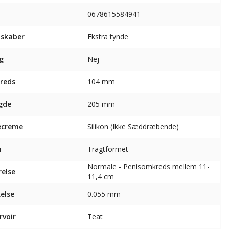
0678615584941
skaber
Ekstra tynde
g
Nej
reds
104 mm
gde
205 mm
ecreme
Silikon (Ikke Sæddræbende)
m
Tragtformet
Normale - Penisomkreds mellem 11-
relse
11,4 cm
else
0.055 mm
rvoir
Teat