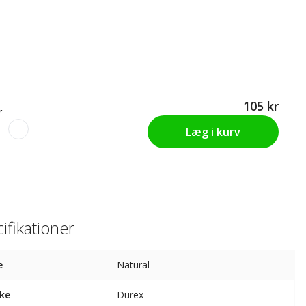
105 kr
r
Læg i kurv
ifikationer
e
Natural
ke
Durex