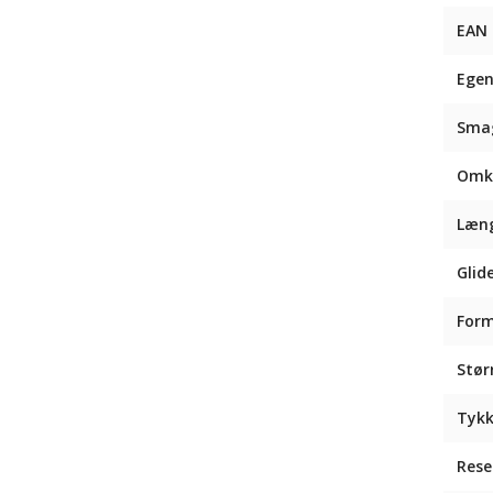
EAN
Egen
Sma
Omk
Læn
Glid
For
Stør
Tykk
Rese