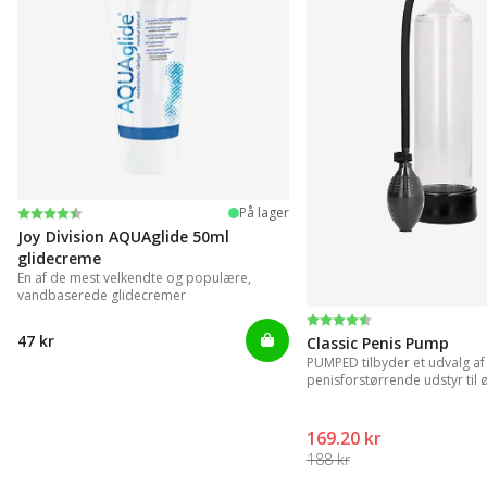
Vurdering:
4.2 ud af 5 stjerner
På lager
Joy Division AQUAglide 50ml
glidecreme
En af de mest velkendte og populære,
vandbaserede glidecremer
Vurdering:
4.3 ud af 5 stjerner
47 kr
Classic Penis Pump
PUMPED tilbyder et udvalg af
penisforstørrende udstyr til ø
resultater.
169.20 kr
188 kr