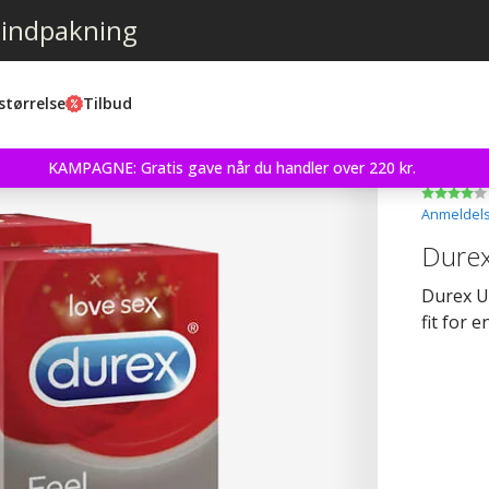
 indpakning
størrelse
Tilbud
KAMPAGNE: Gratis gave når du handler over 220 kr.
Anmeldels
Durex
Durex Ul
fit for 