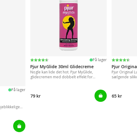
Vurdering:
4.2 ud af 5 stjerner
Vurdering:
4.2 ud af 5
På lager
Pjur MyGlide 30ml Glidecreme
Pjur Origin
Nogle kan lide det hot. Pjur MyGlide,
Pjur Original 
glidecremen med dobbelt effekt for
sælgende sili
kvinder!
På lager
79 kr
65 kr
jeblikkelige