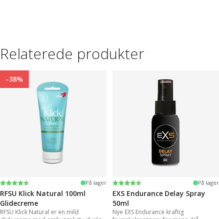
Relaterede produkter
-38%
Vurdering:
4.4 ud af 5 stjerner
Vurdering:
4.2 ud af 5 stjerner
På lager
På lager
RFSU Klick Natural 100ml
EXS Endurance Delay Spray
Glidecreme
50ml
RFSU Klick Natural er en mild
Nye EXS Endurance kraftig