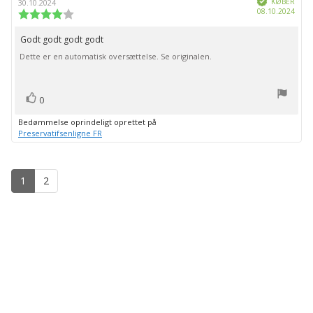
af
KØBER
30.10.2024
Købs
08.10.2024
bedømmelsen:
Vurdering:
4.0
ud
Godt godt godt godt
Tekst
af
Dette er en automatisk oversættelse. Se originalen.
til
5
stjerner
bedømmelsen:
stemme(r)
Stem
0
op
Bedømmelse oprindeligt oprettet på
Preservatifsenligne FR
1
2