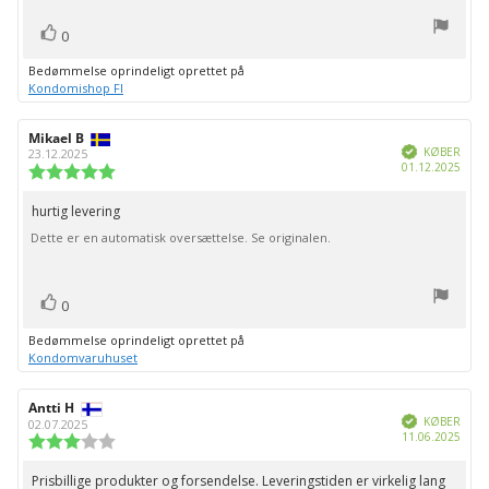
stemme(r)
Stem
0
op
Bedømmelse oprindeligt oprettet på
Kondomishop FI
Forfatter
Mikael B
Bedømmelsesdato:
Verificeret
af
KØBER
23.12.2025
Købs
01.12.2025
bedømmelsen:
Vurdering:
5.0
ud
hurtig levering
Tekst
af
Dette er en automatisk oversættelse. Se originalen.
til
5
stjerner
bedømmelsen:
stemme(r)
Stem
0
op
Bedømmelse oprindeligt oprettet på
Kondomvaruhuset
Forfatter
Antti H
Bedømmelsesdato:
Verificeret
af
KØBER
02.07.2025
Købs
11.06.2025
bedømmelsen:
Vurdering:
3.0
ud
Prisbillige produkter og forsendelse. Leveringstiden er virkelig lang
Tekst