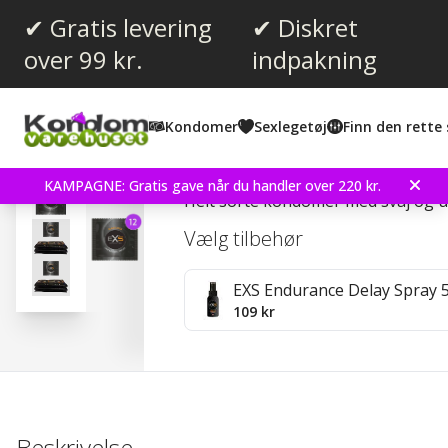
✔ Gratis levering
✔ Diskret
over 99 kr.
indpakning
Gennemsnitlig vurdering:
4.5
(
stemmer:
61
)
Kondomer
Sexlegetøj
Finn den rette 
Anmeldelser (
6
)
EXS Black Latex 12 stk 
KAMPAGNE: Gratis gave når du handler over 220 kr.
Helt sorte kondomer med svaj og 
Vælg tilbehør
EXS Endurance Delay Spray 
109 kr
Beskrivelse