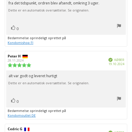
af
fra det tidspunkt, ordren blev afsendt, omkring 3 uger.
til
5
stjerner
Dette er en automatisk oversættelse. Se originalen.
bedømmelsen:
stemme(r)
Stem
0
op
Bedømmelse oprindeligt oprettet på
Kondomishop FI
Forfatter
Peter H
Bedømmelsesdato:
Verificeret
af
KØBER
28.11.2024
Købs
19.10.2024
bedømmelsen:
Vurdering:
5.0
ud
alt var godt og leveret hurtigt
Tekst
af
Dette er en automatisk oversættelse. Se originalen.
til
5
stjerner
bedømmelsen:
stemme(r)
Stem
0
op
Bedømmelse oprindeligt oprettet på
Kondomoutlet DE
Forfatter
Cedric G
Bedømmelsesdato:
Verificeret