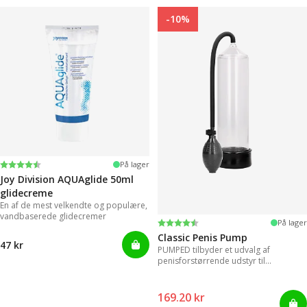
-10%
Vurdering:
4.2 ud af 5 stjerner
På lager
Joy Division AQUAglide 50ml
glidecreme
En af de mest velkendte og populære,
vandbaserede glidecremer
Vurdering:
4.3 ud af 5 stjerner
På lager
Classic Penis Pump
47 kr
PUMPED tilbyder et udvalg af
penisforstørrende udstyr til
øjeblikkelige resultater.
169.20 kr