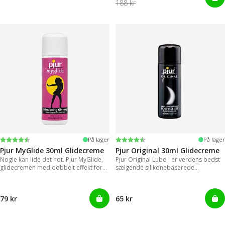
188 kr
Vurdering:
4.2 ud af 5 stjerner
Vurdering:
4.2 ud af 5 stjerner
På lager
På lager
Pjur MyGlide 30ml Glidecreme
Pjur Original 30ml Glidecreme
Nogle kan lide det hot. Pjur MyGlide,
Pjur Original Lube - er verdens bedst
glidecremen med dobbelt effekt for
sælgende silikonebaserede
kvinder!
glidecreme.
79 kr
65 kr