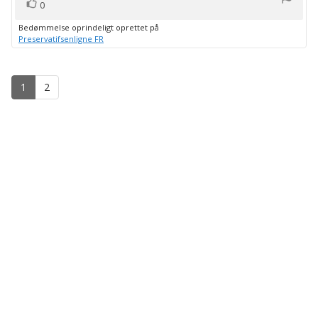
stemme(r)
Stem
0
op
Bedømmelse oprindeligt oprettet på
Preservatifsenligne FR
1
2