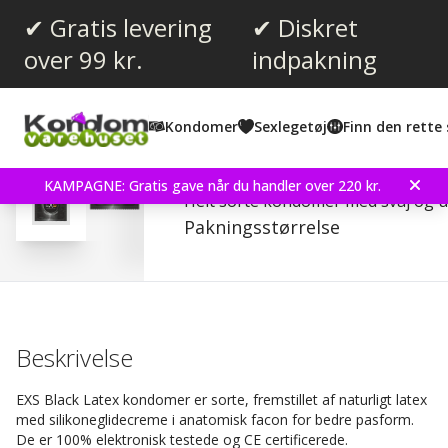
✔ Gratis levering
✔ Diskret
over 99 kr.
indpakning
Gennemsnitlig vurdering:
4.5
(
stemmer:
61
)
Kondomer
Sexlegetøj
Finn den rette 
Anmeldelser (
6
)
EXS Black Latex - Kondo
KAMPAGNE: Gratis gave når du handler over 220 kr.
Helt sorte kondomer med svaj og 
Pakningsstørrelse
Beskrivelse
EXS Black Latex kondomer er sorte, fremstillet af naturligt latex
med silikoneglidecreme i anatomisk facon for bedre pasform.
De er 100% elektronisk testede og CE certificerede.