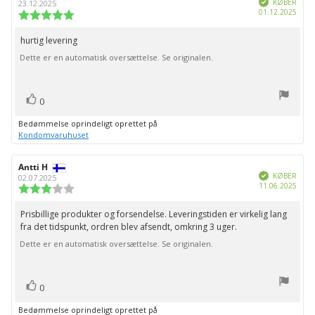
af
KØBER
23.12.2025
Købs
01.12.2025
bedømmelsen:
Vurdering:
5.0
ud
hurtig levering
Tekst
af
Dette er en automatisk oversættelse. Se originalen.
til
5
stjerner
bedømmelsen:
stemme(r)
Stem
0
op
Bedømmelse oprindeligt oprettet på
Kondomvaruhuset
Forfatter
Antti H
Bedømmelsesdato:
Verificeret
af
KØBER
02.07.2025
Købs
11.06.2025
bedømmelsen:
Vurdering:
3.0
ud
Prisbillige produkter og forsendelse. Leveringstiden er virkelig lang
Tekst
af
fra det tidspunkt, ordren blev afsendt, omkring 3 uger.
til
5
stjerner
Dette er en automatisk oversættelse. Se originalen.
bedømmelsen:
stemme(r)
Stem
0
op
Bedømmelse oprindeligt oprettet på