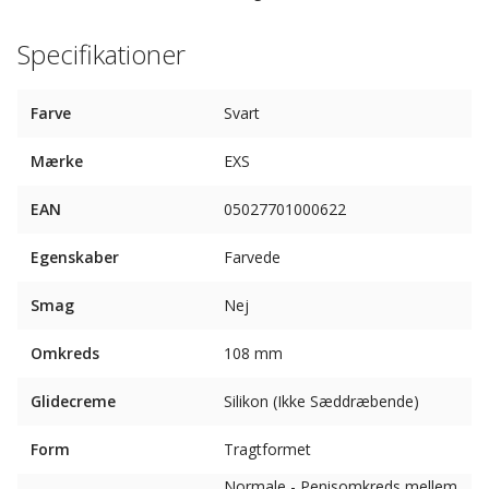
Specifikationer
Farve
Svart
Mærke
EXS
EAN
05027701000622
Egenskaber
Farvede
Smag
Nej
Omkreds
108 mm
Glidecreme
Silikon (Ikke Sæddræbende)
Form
Tragtformet
Normale - Penisomkreds mellem