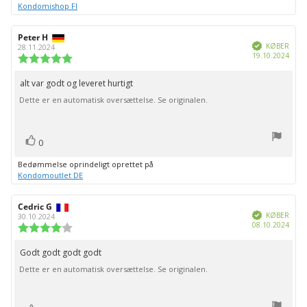
Kondomishop FI
Forfatter
Peter H
Bedømmelsesdato:
Verificeret
af
KØBER
28.11.2024
Købs
19.10.2024
bedømmelsen:
Vurdering:
5.0
ud
alt var godt og leveret hurtigt
Tekst
af
Dette er en automatisk oversættelse. Se originalen.
til
5
stjerner
bedømmelsen:
stemme(r)
Stem
0
op
Bedømmelse oprindeligt oprettet på
Kondomoutlet DE
Forfatter
Cedric G
Bedømmelsesdato:
Verificeret
af
KØBER
30.10.2024
Købs
08.10.2024
bedømmelsen:
Vurdering:
4.0
ud
Godt godt godt godt
Tekst
af
Dette er en automatisk oversættelse. Se originalen.
til
5
stjerner
bedømmelsen: