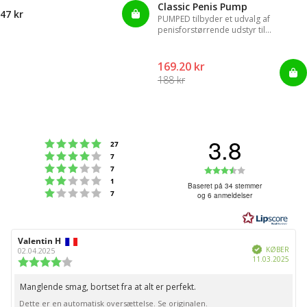
Classic Penis Pump
47 kr
PUMPED tilbyder et udvalg af
penisforstørrende udstyr til
øjeblikkelige resultater.
169.20 kr
188 kr
3.8
Vurdering:5 ud af 5 stjerner
stemmer
27
Vurdering:4 ud af 5 stjerner
stemmer
7
Vurdering:3 ud af 5 stjerner
Vurdering:3
stemmer
7
Vurdering:2 ud af 5 stjerner
stemmer
1
ud
Baseret på 34 stemmer
Vurdering:1 ud af 5 stjerner
stemmer
7
og 6 anmeldelser
af
5
stjerner
Forfatter
Valentin H
Bedømmelsesdato:
Verificeret
af
KØBER
02.04.2025
Købs
11.03.2025
bedømmelsen:
Vurdering:
4.0
ud
Manglende smag, bortset fra at alt er perfekt.
Tekst
af
Dette er en automatisk oversættelse. Se originalen.
til
5