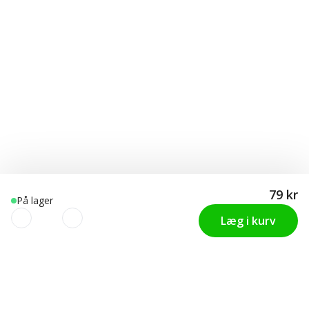
79 kr
På lager
Læg i kurv