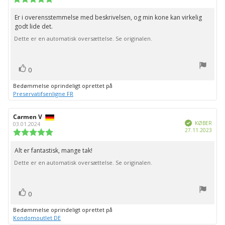
5.0
ud
Er i overensstemmelse med beskrivelsen, og min kone kan virkelig
Tekst
af
godt lide det.
til
5
stjerner
Dette er en automatisk oversættelse. Se originalen.
bedømmelsen:
stemme(r)
Stem
0
op
Bedømmelse oprindeligt oprettet på
Preservatifsenligne FR
Forfatter
Carmen V
Bedømmelsesdato:
Verificeret
af
KØBER
03.01.2024
Købs
27.11.2023
bedømmelsen:
Vurdering:
5.0
ud
Alt er fantastisk, mange tak!
Tekst
af
Dette er en automatisk oversættelse. Se originalen.
til
5
stjerner
bedømmelsen:
stemme(r)
Stem
0
op
Bedømmelse oprindeligt oprettet på
Kondomoutlet DE