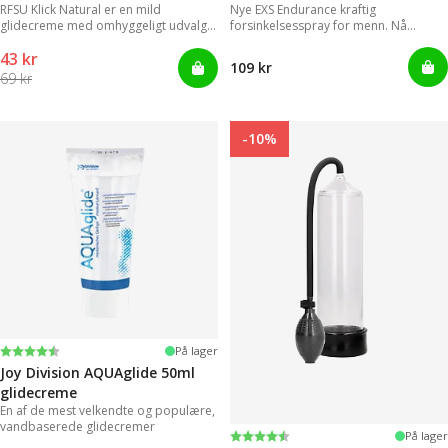
RFSU Klick Natural er en mild
Nye EXS Endurance kraftig
glidecreme med omhyggeligt udvalgte
forsinkelsesspray for menn. Nå
ingredienser, der kan levere
trenger ikke menn lenger styre med
43 kr
langvarige glidende bevægelser.
upraktiske og klissete geleer.
109 kr
69 kr
-10%
Vurdering:
4.2 ud af 5 stjerner
På lager
Joy Division AQUAglide 50ml
glidecreme
En af de mest velkendte og populære,
vandbaserede glidecremer
Vurdering:
4.3 ud af 5 stjerner
På lager