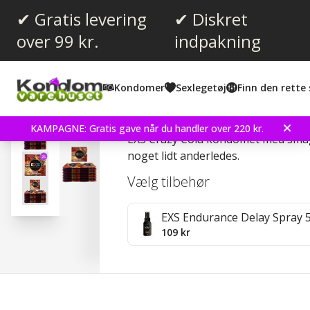
✔ Gratis levering
✔ Diskret
over 99 kr.
indpakning
Gennemsnitlig vurdering:
3.8
(
stemmer:
34
)
Kondomer
Sexlegetøj
Finn den rette 
Anmeldelser (
6
)
EXS Crazy Cola 24 stk K
KAMPAGNE: Gratis gave når du handler over 220 kr.
EXS Crazy Cola kondomet med smag 
noget lidt anderledes.
Vælg tilbehør
EXS Endurance Delay Spray 
109 kr