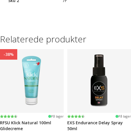
Sku 2
7F
Relaterede produkter
-38%
Vurdering:
4.4 ud af 5 stjerner
Vurdering:
4.2 ud af 5 stjerner
På lager
På lager
RFSU Klick Natural 100ml
EXS Endurance Delay Spray
Glidecreme
50ml