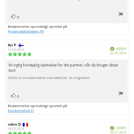
stjerner
bedømmelsen:
stemme(r)
Stem
0
op
Bedømmelse oprindeligt oprettet på
Preservatifsenligne FR
Forfatter
Ari P
Bedømmelsesdato:
Verificeret
af
KØBER
11.06.2024
Købs
20.05.2024
bedømmelsen:
Vurdering:
5.0
ud
En rigtig fornøjelig oplevelse for din partner, når du bruger disse
Tekst
af
kort
til
5
stjerner
Dette er en automatisk oversættelse. Se originalen.
bedømmelsen:
stemme(r)
Stem
0
op
Bedømmelse oprindeligt oprettet på
Kondomishop FI
Forfatter
robin D
Bedømmelsesdato:
Verificeret
af
KØBER
06.03.2024
Købs
09.01.2024
bedømmelsen:
Vurdering: