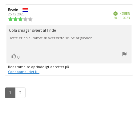
Forfatter
Erwin I
Bedømmelsesdato:
Verificeret
af
KØBER
25.12.2023
Købs
28.11.2023
bedømmelsen:
Vurdering:
3.0
ud
Cola smager svært at finde
Tekst
af
Dette er en automatisk oversættelse. Se originalen.
til
5
stjerner
bedømmelsen:
stemme(r)
Stem
0
op
Bedømmelse oprindeligt oprettet på
Condoomoutlet NL
1
2