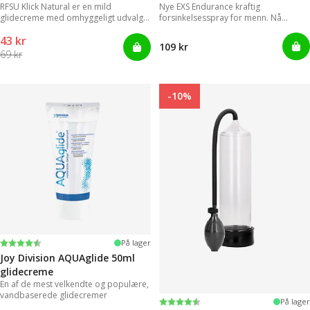
RFSU Klick Natural er en mild
Nye EXS Endurance kraftig
glidecreme med omhyggeligt udvalgte
forsinkelsesspray for menn. Nå
ingredienser, der kan levere
trenger ikke menn lenger styre med
43 kr
langvarige glidende bevægelser.
upraktiske og klissete geleer.
109 kr
69 kr
-10%
Vurdering:
4.2 ud af 5 stjerner
På lager
Joy Division AQUAglide 50ml
glidecreme
En af de mest velkendte og populære,
vandbaserede glidecremer
Vurdering:
4.3 ud af 5 stjerner
På lager