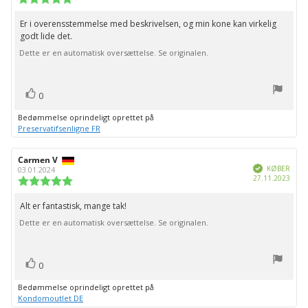
5.0
ud
Er i overensstemmelse med beskrivelsen, og min kone kan virkelig
Tekst
af
godt lide det.
til
5
stjerner
Dette er en automatisk oversættelse. Se originalen.
bedømmelsen:
stemme(r)
Stem
0
op
Bedømmelse oprindeligt oprettet på
Preservatifsenligne FR
Forfatter
Carmen V
Bedømmelsesdato:
Verificeret
af
KØBER
03.01.2024
Købs
27.11.2023
bedømmelsen:
Vurdering:
5.0
ud
Alt er fantastisk, mange tak!
Tekst
af
Dette er en automatisk oversættelse. Se originalen.
til
5
stjerner
bedømmelsen:
stemme(r)
Stem
0
op
Bedømmelse oprindeligt oprettet på
Kondomoutlet DE