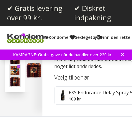
✔ Gratis levering
✔ Diskret
over 99 kr.
indpakning
Gennemsnitlig vurdering:
3.8
(
stemmer:
34
)
Kondomer
Sexlegetøj
Finn den rette 
Anmeldelser (
6
)
EXS Crazy Cola 48 stk K
KAMPAGNE: Gratis gave når du handler over 220 kr.
EXS Crazy Cola kondomet med smag 
noget lidt anderledes.
Vælg tilbehør
EXS Endurance Delay Spray 
109 kr