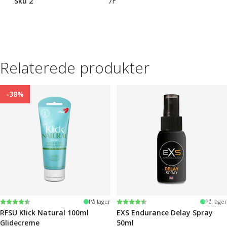
Sku 2
7F
Relaterede produkter
-38%
Vurdering:
4.4 ud af 5 stjerner
Vurdering:
4.2 ud af 5 stjerner
På lager
På lager
RFSU Klick Natural 100ml
EXS Endurance Delay Spray
Glidecreme
50ml