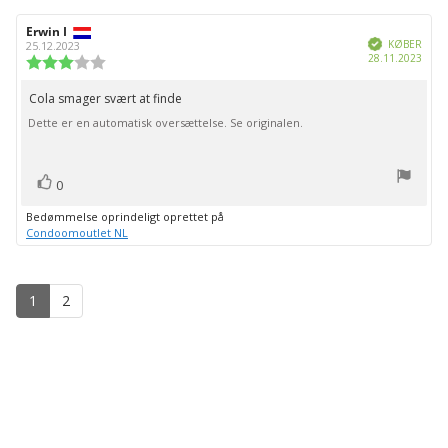
Forfatter
Erwin I
Bedømmelsesdato:
Verificeret
af
KØBER
25.12.2023
Købs
28.11.2023
bedømmelsen:
Vurdering:
3.0
ud
Cola smager svært at finde
Tekst
af
Dette er en automatisk oversættelse. Se originalen.
til
5
stjerner
bedømmelsen:
stemme(r)
Stem
0
op
Bedømmelse oprindeligt oprettet på
Condoomoutlet NL
1
2