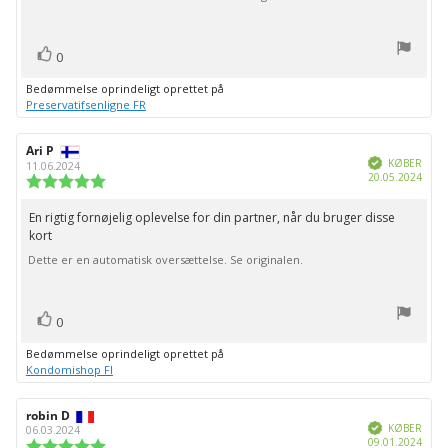
stjerner
bedømmelsen:
stemme(r)
Stem
0
op
Bedømmelse oprindeligt oprettet på
Preservatifsenligne FR
Forfatter
Ari P
Bedømmelsesdato:
Verificeret
af
KØBER
11.06.2024
Købs
20.05.2024
bedømmelsen:
Vurdering:
5.0
ud
En rigtig fornøjelig oplevelse for din partner, når du bruger disse
Tekst
af
kort
til
5
stjerner
Dette er en automatisk oversættelse. Se originalen.
bedømmelsen:
stemme(r)
Stem
0
op
Bedømmelse oprindeligt oprettet på
Kondomishop FI
Forfatter
robin D
Bedømmelsesdato:
Verificeret
af
KØBER
06.03.2024
Købs
09.01.2024
bedømmelsen:
Vurdering: