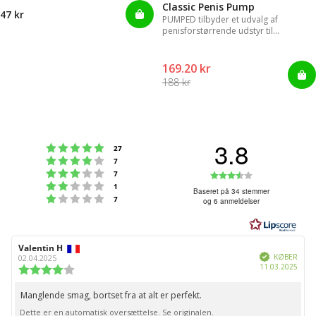
Classic Penis Pump
47 kr
PUMPED tilbyder et udvalg af
penisforstørrende udstyr til
øjeblikkelige resultater.
169.20 kr
188 kr
3.8
Vurdering:5 ud af 5 stjerner
stemmer
27
Vurdering:4 ud af 5 stjerner
stemmer
7
Vurdering:3 ud af 5 stjerner
Vurdering:3
stemmer
7
Vurdering:2 ud af 5 stjerner
stemmer
1
ud
Baseret på 34 stemmer
Vurdering:1 ud af 5 stjerner
stemmer
7
og 6 anmeldelser
af
5
stjerner
Forfatter
Valentin H
Bedømmelsesdato:
Verificeret
af
KØBER
02.04.2025
Købs
11.03.2025
bedømmelsen:
Vurdering:
4.0
ud
Manglende smag, bortset fra at alt er perfekt.
Tekst
af
Dette er en automatisk oversættelse. Se originalen.
til
5