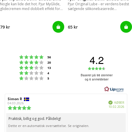
Nogle kan lide det hot. Pjur MyGlide,
Pjur Original Lube - er verdens bedst
glidecremen med dobbelt effekt for
sælgende silikonebaserede
kvinder!
glidecreme.
79 kr
65 kr
4.2
Vurdering:5 ud af 5 stjerner
stemmer
56
Vurdering:4 ud af 5 stjerner
stemmer
20
Vurdering:3 ud af 5 stjerner
Vurdering:4
stemmer
13
Vurdering:2 ud af 5 stjerner
stemmer
4
ud
Baseret på 98 stemmer
Vurdering:1 ud af 5 stjerner
stemmer
5
og 6 anmeldelser
af
5
stjerner
Forfatter
Simon R
Bedømmelsesdato:
Verificeret
af
KØBER
04.03.2026
Købs
10.02.2026
bedømmelsen:
Vurdering:
5.0
ud
Praktisk, billig og god. Pålidelig!
Tekst
af
Dette er en automatisk oversættelse. Se originalen.
til
5
stjerner