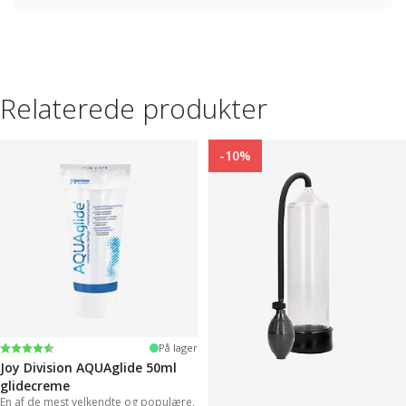
Relaterede produkter
-10%
Vurdering:
4.2 ud af 5 stjerner
På lager
Joy Division AQUAglide 50ml
glidecreme
En af de mest velkendte og populære,