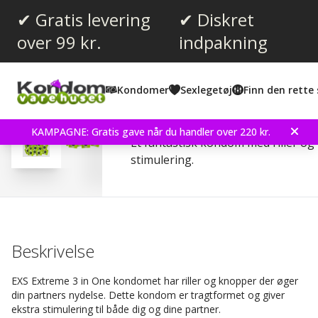
✔ Gratis levering
✔ Diskret
over 99 kr.
indpakning
Gennemsnitlig vurdering:
4.2
(
stemmer:
98
)
Kondomer
Sexlegetøj
Finn den rette 
Anmeldelser (
6
)
EXS Extreme 3 in One 1
KAMPAGNE: Gratis gave når du handler over 220 kr.
Et fantastisk kondom med riller og
stimulering.
Beskrivelse
EXS Extreme 3 in One kondomet har riller og knopper der øger
din partners nydelse. Dette kondom er tragtformet og giver
ekstra stimulering til både dig og dine partner.