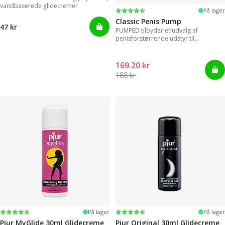
vandbaserede glidecremer
Vurdering:
4.3 ud af 5 stjerner
På lager
Classic Penis Pump
47 kr
PUMPED tilbyder et udvalg af
penisforstørrende udstyr til
øjeblikkelige resultater.
169.20 kr
188 kr
Vurdering:
4.2 ud af 5 stjerner
Vurdering:
4.2 ud af 5 stjerner
På lager
På lager
Pjur MyGlide 30ml Glidecreme
Pjur Original 30ml Glidecreme