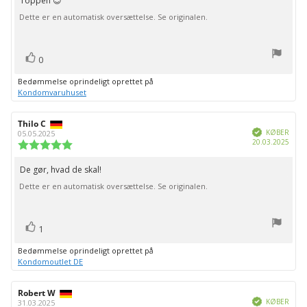
Toppen 😊
Tekst
af
Dette er en automatisk oversættelse. Se originalen.
til
5
stjerner
bedømmelsen:
stemme(r)
Stem
0
op
Bedømmelse oprindeligt oprettet på
Kondomvaruhuset
Forfatter
Thilo C
Bedømmelsesdato:
Verificeret
af
KØBER
05.05.2025
Købs
20.03.2025
bedømmelsen:
Vurdering:
5.0
ud
De gør, hvad de skal!
Tekst
af
Dette er en automatisk oversættelse. Se originalen.
til
5
stjerner
bedømmelsen:
stemme(r)
Stem
1
op
Bedømmelse oprindeligt oprettet på
Kondomoutlet DE
Forfatter
Robert W
Bedømmelsesdato:
Verificeret
af
KØBER
31.03.2025