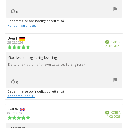
bedømmelsen:
stemme(r)
Stem
0
op
Bedømmelse oprindeligt oprettet på
Kondomvaruhuset
Forfatter
Uwe F
Bedømmelsesdato:
Verificeret
af
KØBER
25.02.2026
Købs
29.01.2026
bedømmelsen:
Vurdering:
5.0
ud
God kvalitet og hurtig levering
Tekst
af
Dette er en automatisk oversættelse. Se originalen.
til
5
stjerner
bedømmelsen:
stemme(r)
Stem
0
op
Bedømmelse oprindeligt oprettet på
Kondomoutlet DE
Forfatter
Ralf W
Bedømmelsesdato:
Verificeret
af
KØBER
06.03.2026
Købs
11.02.2026
bedømmelsen:
Vurdering:
5.0
ud