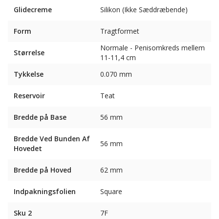
Glidecreme
Silikon (Ikke Sæddræbende)
Form
Tragtformet
Normale - Penisomkreds mellem
Størrelse
11-11,4 cm
Tykkelse
0.070 mm
Reservoir
Teat
Bredde på Base
56 mm
Bredde Ved Bunden Af ​​
56 mm
Hovedet
Bredde på Hoved
62 mm
Indpakningsfolien
Square
Sku 2
7F