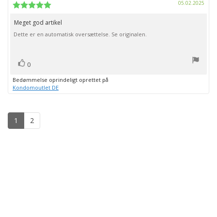
Købs
05.02.2025
bedømmelsen:
Vurdering:
5.0
ud
Meget god artikel
Tekst
af
Dette er en automatisk oversættelse. Se originalen.
til
5
stjerner
bedømmelsen:
stemme(r)
Stem
0
op
Bedømmelse oprindeligt oprettet på
Kondomoutlet DE
1
2