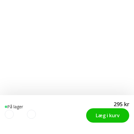
295 kr
På lager
Læg i kurv