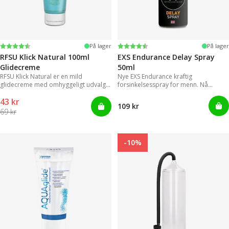
Vurdering:
4.4 ud af 5 stjerner
Vurdering:
4.2 ud af 5 stjerner
På lager
På lager
RFSU Klick Natural 100ml
EXS Endurance Delay Spray
Glidecreme
50ml
RFSU Klick Natural er en mild
Nye EXS Endurance kraftig
glidecreme med omhyggeligt udvalgte
forsinkelsesspray for menn. Nå
ingredienser, der kan levere
trenger ikke menn lenger styre med
43 kr
langvarige glidende bevægelser.
upraktiske og klissete geleer.
109 kr
69 kr
-10%