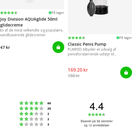
Vurdering:
4.2 ud af 5 stjerner
På lager
Joy Division AQUAglide 50ml
glidecreme
En af de mest velkendte og populære,
vandbaserede glidecremer
Vurdering:
4.3 ud af 5 stjerner
På lager
Classic Penis Pump
47 kr
PUMPED tilbyder et udvalg af
penisforstørrende udstyr til
øjeblikkelige resultater.
169.20 kr
188 kr
4.4
Vurdering:5 ud af 5 stjerner
stemmer
66
Vurdering:4 ud af 5 stjerner
stemmer
20
Vurdering:3 ud af 5 stjerner
Vurdering:4
stemmer
2
Vurdering:2 ud af 5 stjerner
stemmer
2
ud
Baseret på 58 stemmer
Vurdering:1 ud af 5 stjerner
stemmer
3
og 12 anmeldelser
af