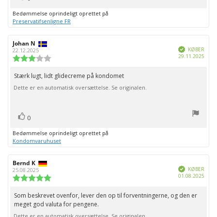
op
Bedømmelse oprindeligt oprettet på
Preservatifsenligne FR
Forfatter
Johan N
Bedømmelsesdato:
Verificeret
af
KØBER
22.12.2025
Købs
29.11.2025
bedømmelsen:
Vurdering:
3.0
ud
Stærk lugt, lidt glidecreme på kondomet
Tekst
af
Dette er en automatisk oversættelse. Se originalen.
til
5
stjerner
bedømmelsen:
stemme(r)
Stem
0
op
Bedømmelse oprindeligt oprettet på
Kondomvaruhuset
Forfatter
Bernd K
Bedømmelsesdato:
Verificeret
af
KØBER
25.08.2025
Købs
01.08.2025
bedømmelsen:
Vurdering:
5.0
ud
Som beskrevet ovenfor, lever den op til forventningerne, og den er
Tekst
af
meget god valuta for pengene.
til
5
stjerner
Dette er en automatisk oversættelse. Se originalen.