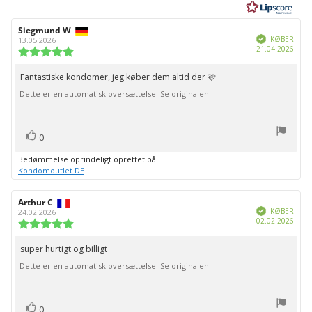
5
stjerner
Forfatter
Siegmund W
Bedømmelsesdato:
Verificeret
af
KØBER
13.05.2026
Købs
21.04.2026
bedømmelsen:
Vurdering:
5.0
ud
Fantastiske kondomer, jeg køber dem altid der 🩷
Tekst
af
Dette er en automatisk oversættelse. Se originalen.
til
5
stjerner
bedømmelsen:
stemme(r)
Stem
0
op
Bedømmelse oprindeligt oprettet på
Kondomoutlet DE
Forfatter
Arthur C
Bedømmelsesdato:
Verificeret
af
KØBER
24.02.2026
Købs
02.02.2026
bedømmelsen:
Vurdering:
5.0
ud
super hurtigt og billigt
Tekst
af
Dette er en automatisk oversættelse. Se originalen.
til
5
stjerner
bedømmelsen:
stemme(r)
Stem
0