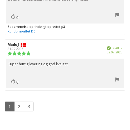
bedømmelsen:
stemme(r)
Stem
0
op
Bedømmelse oprindeligt oprettet på
Kondomoutlet DE
Forfatter
Mads J
Bedømmelsesdato:
Verificeret
af
KØBER
24.07.2025
Købs
02.07.2025
bedømmelsen:
Vurdering:
5.0
ud
Super hurtig levering og god kvalitet
Tekst
af
til
5
stjerner
bedømmelsen:
stemme(r)
Stem
0
op
1
2
3