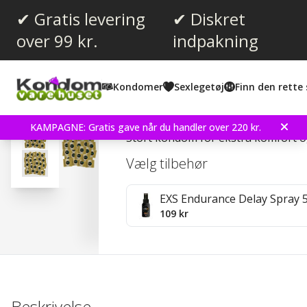
✔ Gratis levering
✔ Diskret
over 99 kr.
indpakning
Gennemsnitlig vurdering:
4.4
(
stemmer:
58
)
Kondomer
Sexlegetøj
Finn den rette 
Anmeldelser (
12
)
EXS Magnum 100 stk K
KAMPAGNE: Gratis gave når du handler over 220 kr.
Stort kondom for ekstra komfort o
Vælg tilbehør
EXS Endurance Delay Spray 
109 kr
Beskrivelse