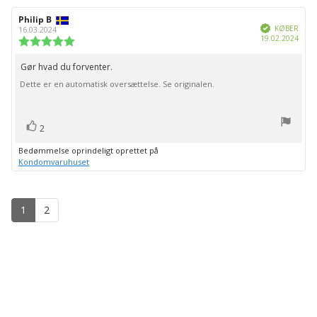
Forfatter
Philip B
Bedømmelsesdato:
Verificeret
af
KØBER
16.03.2024
Købs
19.02.2024
bedømmelsen:
Vurdering:
5.0
ud
Gør hvad du forventer.
Tekst
af
Dette er en automatisk oversættelse. Se originalen.
til
5
stjerner
bedømmelsen:
stemme(r)
Stem
2
op
Bedømmelse oprindeligt oprettet på
Kondomvaruhuset
1
2