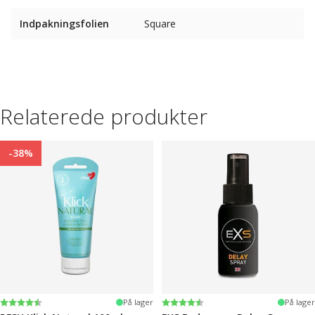
Indpakningsfolien
Square
Relaterede produkter
-38%
Vurdering:
4.4 ud af 5 stjerner
Vurdering:
4.2 ud af 5 stjerner
På lager
På lager