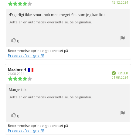
Købs
15.12.2024
bedømmelsen:
Vurdering:
4.0
ud
Ærgerligt ikke smurt nok men meget fint som jeg kan lide
Tekst
af
Dette er en automatisk oversættelse. Se originalen.
til
5
stjerner
bedømmelsen:
stemme(r)
Stem
0
op
Bedømmelse oprindeligt oprettet på
Preservatifsenligne FR
Forfatter
Maxime H
Bedømmelsesdato:
Verificeret
af
KØBER
26.08.2024
Købs
01.08.2024
bedømmelsen:
Vurdering:
4.0
ud
Mange tak
Tekst
af
Dette er en automatisk oversættelse. Se originalen.
til
5
stjerner
bedømmelsen:
stemme(r)
Stem
0
op
Bedømmelse oprindeligt oprettet på
Preservatifsenligne FR