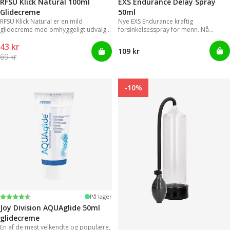
RFSU Klick Natural 100ml
EXS Endurance Delay Spray
Glidecreme
50ml
RFSU Klick Natural er en mild
Nye EXS Endurance kraftig
glidecreme med omhyggeligt udvalgte
forsinkelsesspray for menn. Nå
ingredienser, der kan levere
trenger ikke menn lenger styre med
43 kr
langvarige glidende bevægelser.
upraktiske og klissete geleer.
109 kr
69 kr
-10%
Vurdering:
4.2 ud af 5 stjerner
På lager
Joy Division AQUAglide 50ml
glidecreme
En af de mest velkendte og populære,