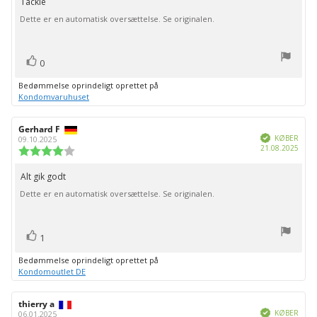
Tackle
Tekst
af
Dette er en automatisk oversættelse. Se originalen.
til
5
stjerner
bedømmelsen:
stemme(r)
Stem
0
op
Bedømmelse oprindeligt oprettet på
Kondomvaruhuset
Forfatter
Gerhard F
Bedømmelsesdato:
Verificeret
af
KØBER
09.10.2025
Købs
21.08.2025
bedømmelsen:
Vurdering:
4.0
ud
Alt gik godt
Tekst
af
Dette er en automatisk oversættelse. Se originalen.
til
5
stjerner
bedømmelsen:
stemme(r)
Stem
1
op
Bedømmelse oprindeligt oprettet på
Kondomoutlet DE
Forfatter
thierry a
Bedømmelsesdato:
Verificeret
af
KØBER
06.01.2025