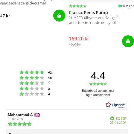
vandbaserede glidecremer
Vurdering:
4.3 ud af 5 stjerner
På lager
Classic Penis Pump
47 kr
PUMPED tilbyder et udvalg af
penisforstørrende udstyr til
øjeblikkelige resultater.
169.20 kr
188 kr
4.4
Vurdering:5 ud af 5 stjerner
stemmer
62
Vurdering:4 ud af 5 stjerner
stemmer
18
Vurdering:3 ud af 5 stjerner
Vurdering:4
stemmer
1
Vurdering:2 ud af 5 stjerner
stemmer
3
ud
Baseret på 30 stemmer
Vurdering:1 ud af 5 stjerner
stemmer
4
og 6 anmeldelser
af
5
stjerner
Forfatter
Mohammad A
Bedømmelsesdato:
Verificeret
af
KØBER
16.02.2026
Købs
23.01.2026
bedømmelsen:
Vurdering:
5.0
ud