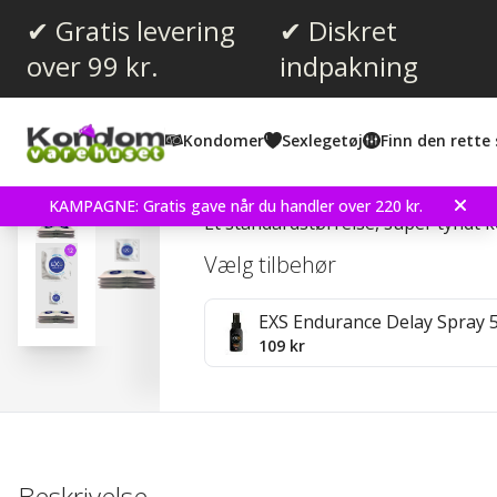
✔ Gratis levering
✔ Diskret
over 99 kr.
indpakning
Gennemsnitlig vurdering:
4.4
(
stemmer:
30
)
Kondomer
Sexlegetøj
Finn den rette 
Anmeldelser (
6
)
EXS Nano Thin 12 stk K
KAMPAGNE: Gratis gave når du handler over 220 kr.
Et standardstørrelse, super tyndt
Vælg tilbehør
EXS Endurance Delay Spray 
109 kr
Beskrivelse