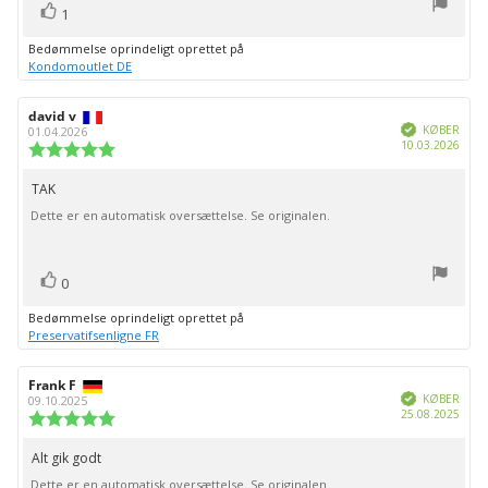
stemme(r)
Stem
1
op
Bedømmelse oprindeligt oprettet på
Kondomoutlet DE
Forfatter
david v
Bedømmelsesdato:
Verificeret
af
KØBER
01.04.2026
Købs
10.03.2026
bedømmelsen:
Vurdering:
5.0
ud
TAK
Tekst
af
Dette er en automatisk oversættelse. Se originalen.
til
5
stjerner
bedømmelsen:
stemme(r)
Stem
0
op
Bedømmelse oprindeligt oprettet på
Preservatifsenligne FR
Forfatter
Frank F
Bedømmelsesdato:
Verificeret
af
KØBER
09.10.2025
Købs
25.08.2025
bedømmelsen:
Vurdering:
5.0
ud
Alt gik godt
Tekst
af
Dette er en automatisk oversættelse. Se originalen.
5