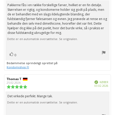
ud
Pakkerne fås i en række forskellige farver, hvilket er en fin detalje.
Tekst
af
Størrelsen er rigtig, og kondomerne holder sig godt på plads, men
til
5
de er behandlet med en slags ildelugtende blanding, der
stjerner
bedømmelsen:
fuldstændig fjerner følesansen og evnen. Jeg prøvede at rense en og
behandle den selv med dimethicone, hvorefter det var fint. Dette
hjælper dog ikke på det punkt, hvor det burde virke, så i praksis er
disse fuldstændig ubrugelige for mig.
Dette er en automatisk oversættelse. Se originalen.
stemme(r)
Stem
0
op
Bedømmelse oprindeligt oprettet på
Kondomishop FI
Forfatter
Thomas T
Bedømmelsesdato:
Verificeret
af
KØBER
25.02.2026
Købs
03.02.2026
bedømmelsen:
Vurdering:
5.0
ud
Det virkede perfekt. Mange tak.
Tekst
af
Dette er en automatisk oversættelse. Se originalen.
til
5
stjerner
bedømmelsen: