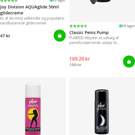
Vurdering:
4.2 ud af 5 stjerner
På lager
Joy Division AQUAglide 50ml
glidecreme
En af de mest velkendte og populære,
vandbaserede glidecremer
Vurdering:
4.3 ud af 5 stjerner
På lager
Classic Penis Pump
47 kr
PUMPED tilbyder et udvalg af
penisforstørrende udstyr til
øjeblikkelige resultater.
169.20 kr
188 kr