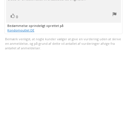
til
stjerner
bedømmelsen:
stemme(r)
Stem
0
op
Bedømmelse oprindeligt oprettet på
Kondomoutlet DE
Bemærk venligst, at nogle kunder vælger at give en vurdering uden at skrive
en anmeldelse, og på grund af dette vil antallet af vurderinger afvige fra
antallet af anmeldelser.