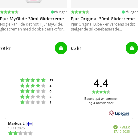
Vurdering:
4.2 ud af 5 stjerner
Vurdering:
4.2 ud af 5 stjerner
På lager
På lager
Pjur MyGlide 30ml Glidecreme
Pjur Original 30ml Glidecreme
Nogle kan lide det hot. Pjur MyGlide,
Pjur Original Lube - er verdens bedst
glidecremen med dobbelt effekt for
sælgende silikonebaserede
kvinder!
glidecreme.
79 kr
65 kr
4.4
Vurdering:5 ud af 5 stjerner
stemmer
17
Vurdering:4 ud af 5 stjerner
stemmer
4
Vurdering:3 ud af 5 stjerner
Vurdering:4
stemmer
0
Vurdering:2 ud af 5 stjerner
stemmer
2
ud
Baseret på 24 stemmer
Vurdering:1 ud af 5 stjerner
stemmer
1
og 4 anmeldelser
af
5
stjerner
Forfatter
Markus L
Bedømmelsesdato:
Verificeret
af
KØBER
13.11.2025
Købs
17.10.2025
bedømmelsen:
Vurdering:
2.0