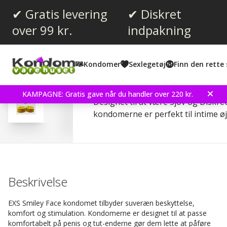
✔ Gratis levering
✔ Diskret
over 99 kr.
indpakning
Gennemsnitlig vurdering:
4.4
(
stemmer:
24
)
Kondomer
Sexlegetøj
Finn den rette 
Anmeldelser (
4
)
EXS Smiley Face 12 stk
KAMPAGNE: Gratis gave når du handler over 220 kr.
Designet til at være Sjov og Diskret
kondomerne er perfekt til intime øj
Beskrivelse
EXS Smiley Face kondomet tilbyder suveræn beskyttelse,
komfort og stimulation. Kondomerne er designet til at passe
komfortabelt på penis og tut-enderne gør dem lette at påføre