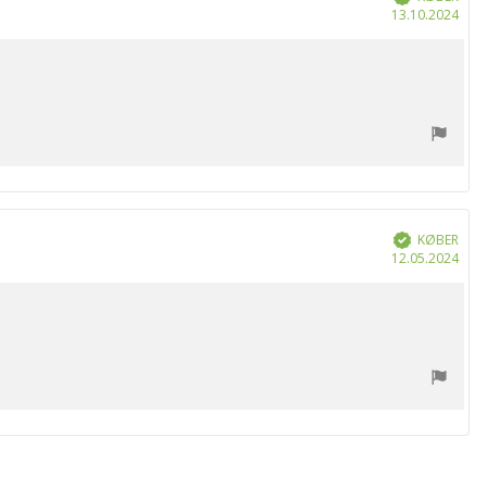
Køb
13.10.2024
KØBER
Verificeret
Køb
12.05.2024