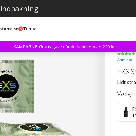
 indpakning
størrelse
Tilbud
KAMPAGNE: Gratis gave når du handler over 220 kr.
Anmeldels
EXS S
Lidt st
Vælg t
E
1