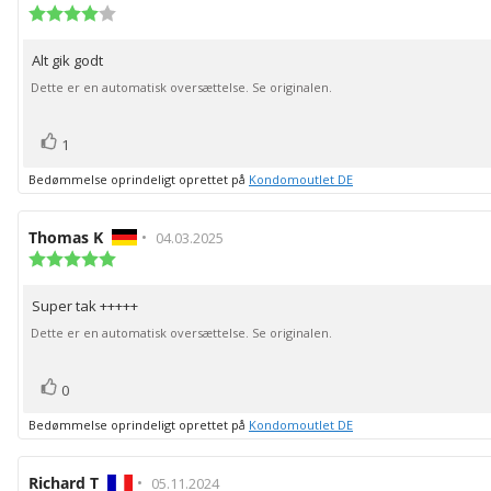
af
Vurdering:
4.0
bedømmelsen:
ud
Alt gik godt
Tekst
af
5
til
Dette er en automatisk oversættelse. Se originalen.
stjerner
bedømmelsen:
stemme(r)
Stem
1
op
Bedømmelse oprindeligt oprettet på
Kondomoutlet DE
Forfatter
Thomas K
•
Bedømmelsesdato:
04.03.2025
af
Vurdering:
5.0
bedømmelsen:
ud
Super tak +++++
Tekst
af
5
til
Dette er en automatisk oversættelse. Se originalen.
stjerner
bedømmelsen:
stemme(r)
Stem
0
op
Bedømmelse oprindeligt oprettet på
Kondomoutlet DE
Forfatter
Richard T
•
Bedømmelsesdato:
05.11.2024