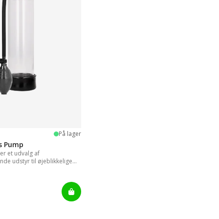
 stjerner
På lager
is Pump
r et udvalg af
de udstyr til øjeblikkelige