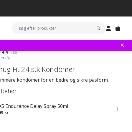
Gennemsnitlig vurdering:
4.4
(
stemmer:
15
)
er (
8
)
nug Fit 24 stk Kondomer
rammere kondomer for en bedre og sikre pasform.
ilbehør
XS Endurance Delay Spray 50ml
09 kr