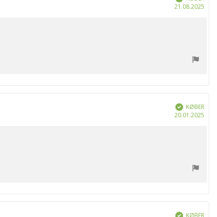
Køb
21.08.2025
KØBER
Verificeret
Køb
20.01.2025
KØBER
Verificeret