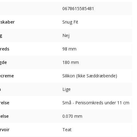
0678615585481
skaber
Snug Fit
g
Nej
reds
98 mm
gde
180 mm
ecreme
Silikon (Ikke Sæddræbende)
m
Lige
relse
Små - Penisomkreds under 11 cm
else
0.070 mm
rvoir
Teat