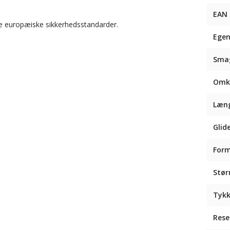
EAN
 de europæiske sikkerhedsstandarder.
Egen
Sma
Omk
Læn
Glid
For
Stør
Tykk
Rese