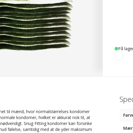
På lage
Spec
gnet til mænd, hvor normalstørrelses kondomer
Farv
rmale kondomer, hvilket er akkurat nok til, at
 nødvendigt. Snug Fitting kondomer kan forsinke
Mær
ud følelse, samtidig med at de yder maksimum