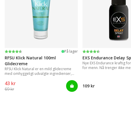
Vurdering:
4.4 ud af 5 stjerner
Vurdering:
4.2 ud af 5 stjerner
På lager
RFSU Klick Natural 100ml
EXS Endurance Delay S
Nye EXS Endurance kraftig fo
Glidecreme
for menn. Nå trenger ikke me
RFSU Klick Natural er en mild glidecreme
med upraktiske og klissete ge
med omhyggeligt udvalgte ingredienser,
der kan levere langvarige glidende
43 kr
bevægelser.
109 kr
69 kr