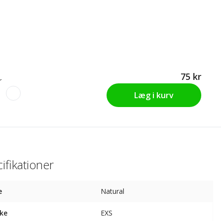
75 kr
r
Læg i kurv
ifikationer
e
Natural
ke
EXS