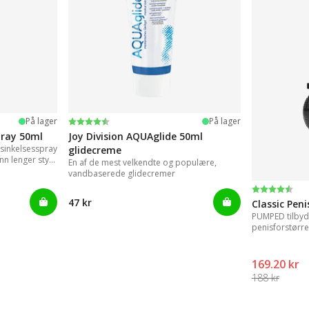
Vurdering:
4.2 ud af 5 stjerner
På lager
På lager
pray 50ml
Joy Division AQUAglide 50ml
rsinkelsesspray
glidecreme
nn lenger styre
En af de mest velkendte og populære,
leer.
vandbaserede glidecremer
Vurdering:
4.3 ud af 5
47 kr
Classic Pen
PUMPED tilbyde
penisforstørren
resultater.
169.20 kr
188 kr