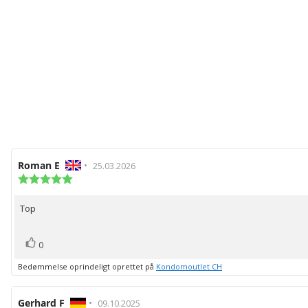
Forfatter
Roman E
•
Bedømmelsesdato:
25.03.2026
af
Vurdering:
5.0
bedømmelsen:
ud
Top
Tekst
af
5
til
stjerner
bedømmelsen:
stemme(r)
Stem
0
op
Bedømmelse oprindeligt oprettet på
Kondomoutlet CH
Forfatter
Gerhard F
•
Bedømmelsesdato:
09.10.2025