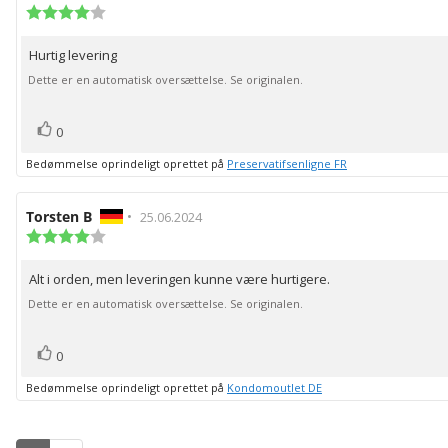
af
Vurdering:
4.0
bedømmelsen:
ud
Hurtig levering
Tekst
af
5
til
Dette er en automatisk oversættelse. Se originalen.
stjerner
bedømmelsen:
stemme(r)
Stem
0
op
Bedømmelse oprindeligt oprettet på
Preservatifsenligne FR
Forfatter
Torsten B
•
Bedømmelsesdato:
25.06.2024
af
Vurdering:
4.0
bedømmelsen:
ud
Alt i orden, men leveringen kunne være hurtigere.
Tekst
af
5
til
Dette er en automatisk oversættelse. Se originalen.
stjerner
bedømmelsen:
stemme(r)
Stem
0
op
Bedømmelse oprindeligt oprettet på
Kondomoutlet DE