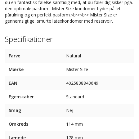
du en fantastisk følelse samtidig med, at du føler dig sikker pga.
den optimale pasform. Mister Size kondomer byder på let
pårulning og en perfekt pasform.<br><br> Mister Size er
gennemsigtige, smurte latexkondomer med reservoir.
Specifikationer
Farve
Natural
Mærke
Mister Size
EAN
4025838843649
Egenskaber
Standard
Smag
Nej
Omkreds
114 mm
Længde
178 mm