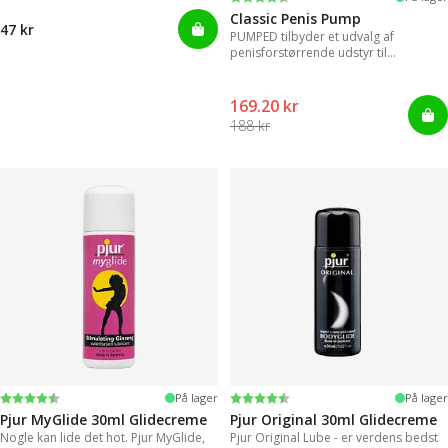
Classic Penis Pump
47 kr
PUMPED tilbyder et udvalg af
penisforstørrende udstyr til
øjeblikkelige resultater.
169.20 kr
188 kr
Vurdering:
4.2 ud af 5 stjerner
Vurdering:
4.2 ud af 5 stjerner
På lager
På lager
Pjur MyGlide 30ml Glidecreme
Pjur Original 30ml Glidecreme
Nogle kan lide det hot. Pjur MyGlide,
Pjur Original Lube - er verdens bedst