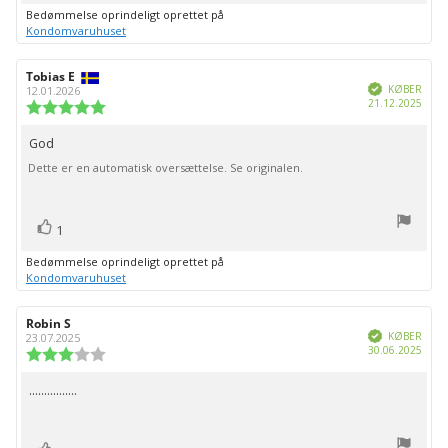
op
Bedømmelse oprindeligt oprettet på
Kondomvaruhuset
Forfatter
Tobias E
Bedømmelsesdato:
Verificeret
af
KØBER
12.01.2026
Købs
21.12.2025
bedømmelsen:
Vurdering:
5.0
ud
God
Tekst
af
Dette er en automatisk oversættelse. Se originalen.
til
5
stjerner
bedømmelsen:
stemme(r)
Stem
1
op
Bedømmelse oprindeligt oprettet på
Kondomvaruhuset
Forfatter
Robin S
Bedømmelsesdato:
Verificeret
af
KØBER
23.07.2025
Købs
30.06.2025
bedømmelsen:
Vurdering:
3.0
ud
................
Tekst
af
til
5
stjerner
bedømmelsen: