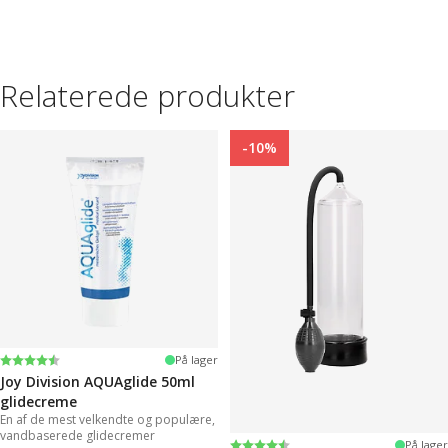
Relaterede produkter
-10%
Vurdering:
4.2 ud af 5 stjerner
På lager
Joy Division AQUAglide 50ml
glidecreme
En af de mest velkendte og populære,
vandbaserede glidecremer
Vurdering:
4.3 ud af 5 stjerner
På lager