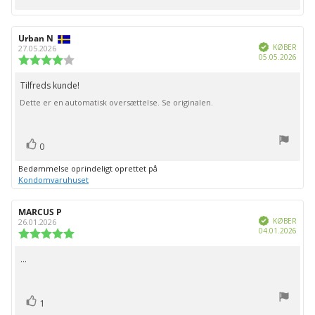
op
Forfatter
Urban N
Bedømmelsesdato:
Verificeret
af
KØBER
27.05.2026
Købs
05.05.2026
bedømmelsen:
Vurdering:
4.0
ud
Tilfreds kunde!
Tekst
af
Dette er en automatisk oversættelse. Se originalen.
til
5
stjerner
bedømmelsen:
stemme(r)
Stem
0
op
Bedømmelse oprindeligt oprettet på
Kondomvaruhuset
Forfatter
MARCUS P
Bedømmelsesdato:
Verificeret
af
KØBER
26.01.2026
Købs
04.01.2026
bedømmelsen:
Vurdering:
5.0
ud
...
Tekst
af
til
5
stjerner
bedømmelsen:
stemme(r)
Stem
1