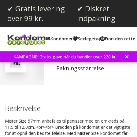
✔ Gratis levering
✔ Diskret
over 99 kr.
indpakning
Gennemsnitlig vurdering:
4.5
(
stemmer:
366
)
Kondomer
Sexlegetøj
Finn den rette 
Anmeldelser (
12
)
Mister Size 57 - Kondom
KAMPAGNE: Gratis gave når du handler over 220 kr.
Mister Size 57 er breddere end et kondom
Pakningsstørrelse
Beskrivelse
Mister Size 57mm anbefales til penisser med en omkreds på
11,5 til 12,0cm. <br><br> Bredden på kondomet er det vigtigste
for at opnå den bedste følelse. Med Mister Size-kondomet får