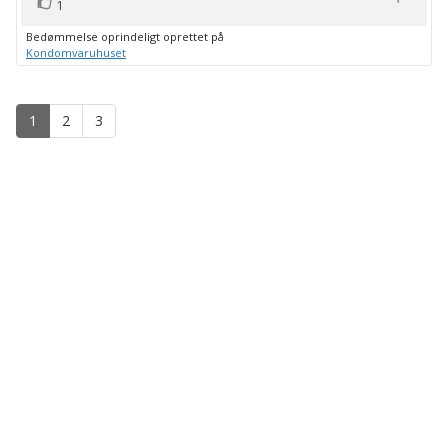
stemme(r)
Stem
1
op
Bedømmelse oprindeligt oprettet på
Kondomvaruhuset
1
2
3