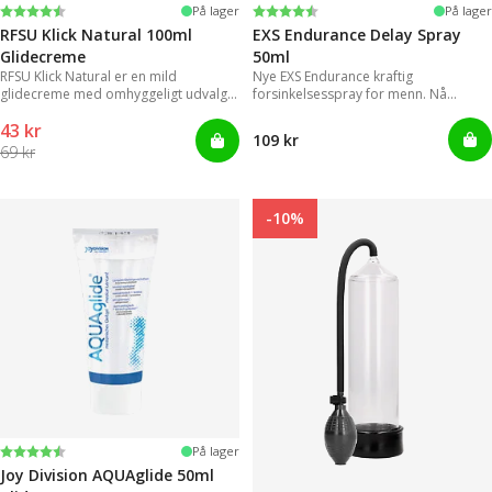
Vurdering:
4.4 ud af 5 stjerner
Vurdering:
4.2 ud af 5 stjerner
På lager
På lager
RFSU Klick Natural 100ml
EXS Endurance Delay Spray
Glidecreme
50ml
RFSU Klick Natural er en mild
Nye EXS Endurance kraftig
glidecreme med omhyggeligt udvalgte
forsinkelsesspray for menn. Nå
ingredienser, der kan levere
trenger ikke menn lenger styre med
43 kr
langvarige glidende bevægelser.
upraktiske og klissete geleer.
109 kr
69 kr
-10%
Vurdering:
4.2 ud af 5 stjerner
På lager
Joy Division AQUAglide 50ml