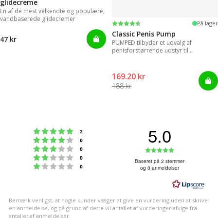
glidecreme
En af de mest velkendte og populære,
vandbaserede glidecremer
Vurdering:
4.3 ud af 5 stjerner
På lager
Classic Penis Pump
47 kr
PUMPED tilbyder et udvalg af
penisforstørrende udstyr til
øjeblikkelige resultater.
169.20 kr
188 kr
5.0
Vurdering:5 ud af 5 stjerner
stemmer
2
Vurdering:4 ud af 5 stjerner
stemmer
0
Vurdering:3 ud af 5 stjerner
Vurdering:5
stemmer
0
Vurdering:2 ud af 5 stjerner
stemmer
0
ud
Baseret på 2 stemmer
Vurdering:1 ud af 5 stjerner
stemmer
0
og 0 anmeldelser
af
5
stjerner
Bemærk venligst, at nogle kunder vælger at give en vurdering uden at skrive
en anmeldelse, og på grund af dette vil antallet af vurderinger afvige fra
antallet af anmeldelser.