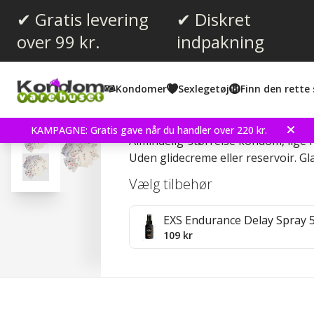
✔ Gratis levering
✔ Diskret
over 99 kr.
indpakning
Gennemsnitlig vurdering:
5.0
(
stemmer:
2
)
Kondomer
Sexlegetøj
Finn den rette 
RFSU 17006 60 stk Kon
KAMPAGNE: Gratis gave når du handler over 220 kr.
Almindelig-størrelse kondom, lige
Uden glidecreme eller reservoir. Gla
Vælg tilbehør
EXS Endurance Delay Spray 
109 kr