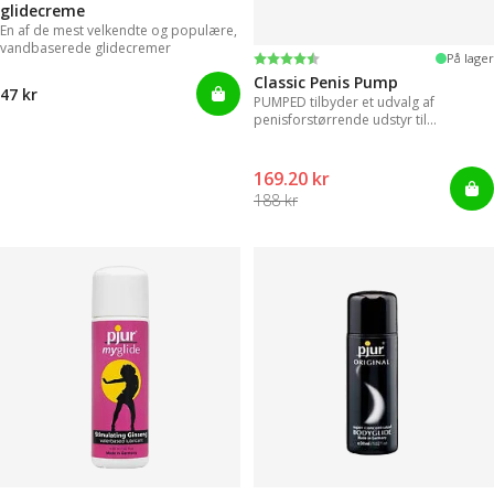
glidecreme
En af de mest velkendte og populære,
vandbaserede glidecremer
Vurdering:
4.3 ud af 5 stjerner
På lager
Classic Penis Pump
47 kr
PUMPED tilbyder et udvalg af
penisforstørrende udstyr til
øjeblikkelige resultater.
169.20 kr
188 kr