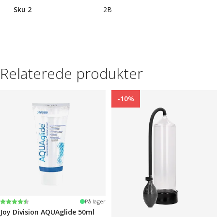
Sku 2
2B
Relaterede produkter
-10%
Vurdering:
4.2 ud af 5 stjerner
På lager
Joy Division AQUAglide 50ml