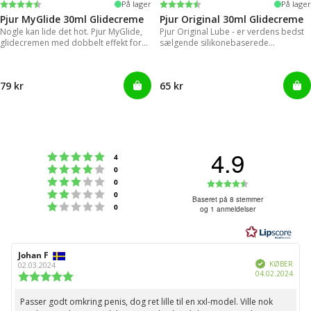
Vurdering:
4.2 ud af 5 stjerner
Vurdering:
4.2 ud af 5 stjerner
På lager
På lager
Pjur MyGlide 30ml Glidecreme
Pjur Original 30ml Glidecreme
Nogle kan lide det hot. Pjur MyGlide,
Pjur Original Lube - er verdens bedst
glidecremen med dobbelt effekt for
sælgende silikonebaserede
kvinder!
glidecreme.
79 kr
65 kr
4.9
Vurdering:5 ud af 5 stjerner
stemmer
4
Vurdering:4 ud af 5 stjerner
stemmer
0
Vurdering:3 ud af 5 stjerner
Vurdering:4
stemmer
0
Vurdering:2 ud af 5 stjerner
stemmer
0
ud
Baseret på 8 stemmer
Vurdering:1 ud af 5 stjerner
stemmer
0
og 1 anmeldelser
af
5
stjerner
Forfatter
Johan F
Bedømmelsesdato:
Verificeret
af
KØBER
02.03.2024
Købs
04.02.2024
bedømmelsen:
Vurdering:
5.0
ud
Passer godt omkring penis, dog ret lille til en xxl-model. Ville nok
Tekst
af