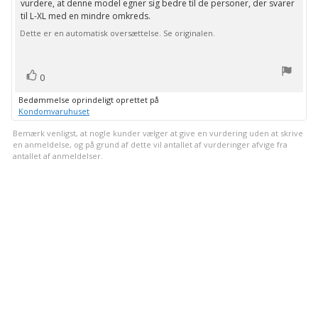
vurdere, at denne model egner sig bedre til de personer, der svarer
til
5
til L-XL med en mindre omkreds.
stjerner
bedømmelsen:
Dette er en automatisk oversættelse. Se originalen.
stemme(r)
Stem
0
op
Bedømmelse oprindeligt oprettet på
Kondomvaruhuset
Bemærk venligst, at nogle kunder vælger at give en vurdering uden at skrive
en anmeldelse, og på grund af dette vil antallet af vurderinger afvige fra
antallet af anmeldelser.