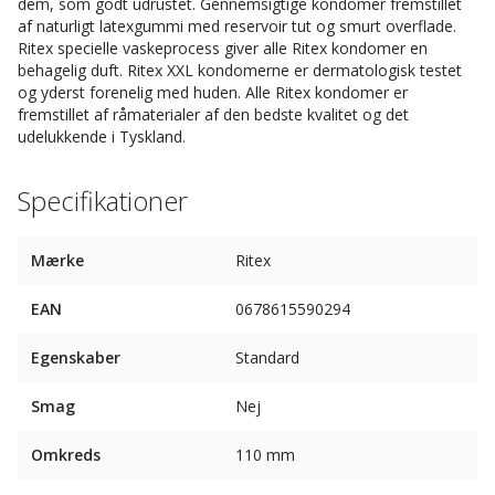
dem, som godt udrustet. Gennemsigtige kondomer fremstillet
af naturligt latexgummi med reservoir tut og smurt overflade.
Ritex specielle vaskeprocess giver alle Ritex kondomer en
behagelig duft. Ritex XXL kondomerne er dermatologisk testet
og yderst forenelig med huden. Alle Ritex kondomer er
fremstillet af råmaterialer af den bedste kvalitet og det
udelukkende i Tyskland.
Specifikationer
Mærke
Ritex
EAN
0678615590294
Egenskaber
Standard
Smag
Nej
Omkreds
110 mm