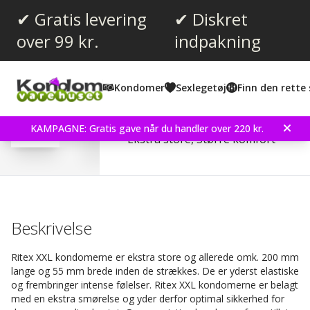
✔ Gratis levering
✔ Diskret
over 99 kr.
indpakning
Gennemsnitlig vurdering:
4.9
(
stemmer:
8
)
Kondomer
Sexlegetøj
Finn den rette 
Anmeldelser (
1
)
Ritex XXL 16 stk Kondom
KAMPAGNE: Gratis gave når du handler over 220 kr.
Ekstra store, Større komfort
Beskrivelse
Ritex XXL kondomerne er ekstra store og allerede omk. 200 mm
lange og 55 mm brede inden de strækkes. De er yderst elastiske
og frembringer intense følelser. Ritex XXL kondomerne er belagt
med en ekstra smørelse og yder derfor optimal sikkerhed for