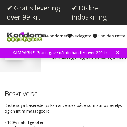
✔ Gratis levering
✔ Diskret
over 99 kr.
indpakning
Gennemsnitlig vurdering:
4.1
(
stemmer:
7
)
Kondomer
Sexlegetøj
Finn den rette 
Shunga Massage Candle 
KAMPAGNE: Gratis gave når du handler over 220 kr.
Et massage- og atmosfærelys i ét 
Beskrivelse
Dette soya-baserede lys kan anvendes både som atmosfærelys
og en intim massageolie.
• 100% naturlige olier