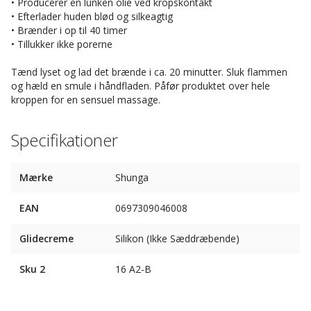
• Producerer en lunken olie ved kropskontakt
• Efterlader huden blød og silkeagtig
• Brænder i op til 40 timer
• Tillukker ikke porerne
Tænd lyset og lad det brænde i ca. 20 minutter. Sluk flammen
og hæld en smule i håndfladen. Påfør produktet over hele
kroppen for en sensuel massage.
Specifikationer
Mærke
Shunga
EAN
0697309046008
Glidecreme
Silikon (Ikke Sæddræbende)
Sku 2
16 A2-B