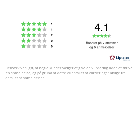
4.1
Vurdering:5 ud af 5 stjerner
stemmer
1
Vurdering:4 ud af 5 stjerner
stemmer
1
Vurdering:3 ud af 5 stjerner
Vurdering:4
stemmer
2
Vurdering:2 ud af 5 stjerner
stemmer
0
ud
Baseret på 7 stemmer
Vurdering:1 ud af 5 stjerner
stemmer
0
og 0 anmeldelser
af
5
stjerner
Bemærk venligst, at nogle kunder vælger at give en vurdering uden at skrive
en anmeldelse, og på grund af dette vil antallet af vurderinger afvige fra
antallet af anmeldelser.