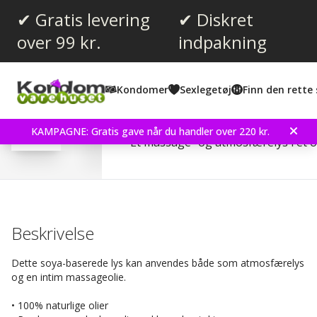
✔ Gratis levering
✔ Diskret
over 99 kr.
indpakning
Gennemsnitlig vurdering:
4.1
(
stemmer:
7
)
Kondomer
Sexlegetøj
Finn den rette 
Shunga Massage Candle 
KAMPAGNE: Gratis gave når du handler over 220 kr.
Et massage- og atmosfærelys i ét 
Beskrivelse
Dette soya-baserede lys kan anvendes både som atmosfærelys
og en intim massageolie.
• 100% naturlige olier