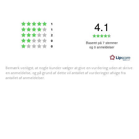
4.1
Vurdering:5 ud af 5 stjerner
stemmer
1
Vurdering:4 ud af 5 stjerner
stemmer
1
Vurdering:3 ud af 5 stjerner
Vurdering:4
stemmer
2
Vurdering:2 ud af 5 stjerner
stemmer
0
ud
Baseret på 7 stemmer
Vurdering:1 ud af 5 stjerner
stemmer
0
og 0 anmeldelser
af
5
stjerner
Bemærk venligst, at nogle kunder vælger at give en vurdering uden at skrive
en anmeldelse, og på grund af dette vil antallet af vurderinger afvige fra
antallet af anmeldelser.