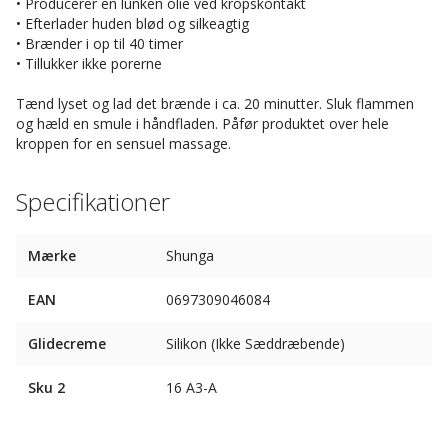
• Producerer en lunken olie ved kropskontakt
• Efterlader huden blød og silkeagtig
• Brænder i op til 40 timer
• Tillukker ikke porerne
Tænd lyset og lad det brænde i ca. 20 minutter. Sluk flammen
og hæld en smule i håndfladen. Påfør produktet over hele
kroppen for en sensuel massage.
Specifikationer
Mærke
Shunga
EAN
0697309046084
Glidecreme
Silikon (Ikke Sæddræbende)
Sku 2
16 A3-A